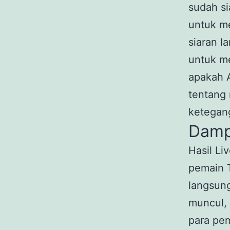
sudah si
untuk me
siaran l
untuk m
apakah 
tentang 
ketegan
Damp
Hasil Li
pemain T
langsun
muncul, 
para pem