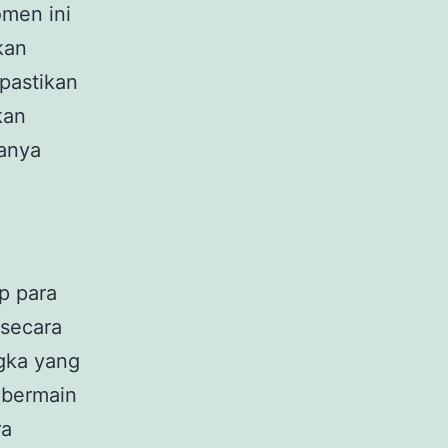
omen ini
kan
pastikan
kan
anya
l
p para
 secara
gka yang
 bermain
ra