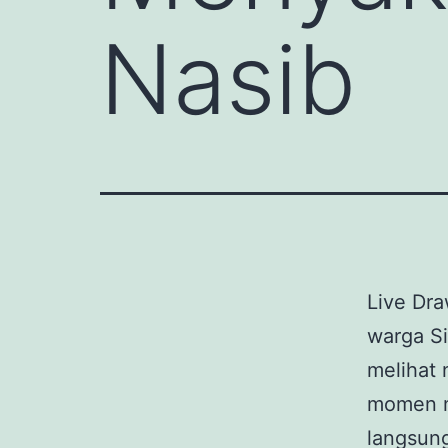
Nasib
Live Dr
warga Si
melihat 
momen m
langsun