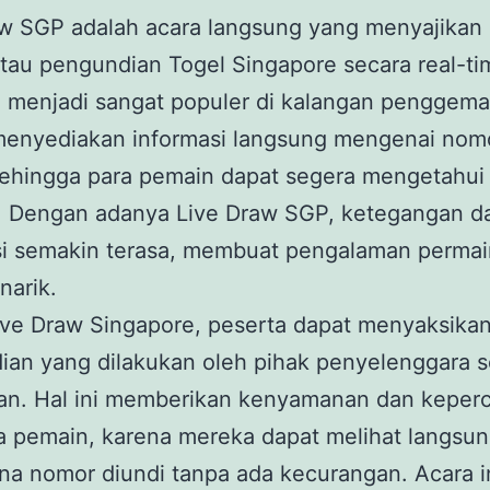
w SGP adalah acara langsung yang menyajikan 
tau pengundian Togel Singapore secara real-ti
i menjadi sangat populer di kalangan penggema
menyediakan informasi langsung mengenai nom
sehingga para pemain dapat segera mengetahui
a. Dengan adanya Live Draw SGP, ketegangan d
asi semakin terasa, membuat pengalaman perma
narik.
ive Draw Singapore, peserta dapat menyaksikan
ian yang dilakukan oleh pihak penyelenggara s
ran. Hal ini memberikan kenyamanan dan keper
a pemain, karena mereka dapat melihat langsu
a nomor diundi tanpa ada kecurangan. Acara i