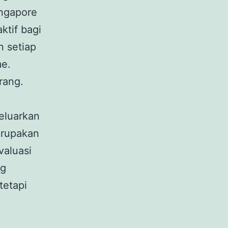
ingapore
ktif bagi
 setiap
me.
rang.
eluarkan
erupakan
valuasi
ng
tetapi