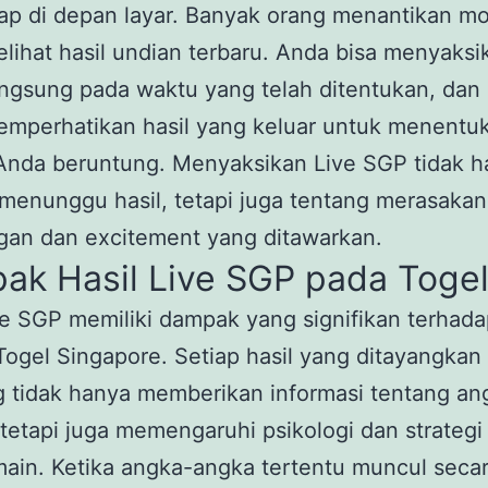
ap di depan layar. Banyak orang menantikan m
lihat hasil undian terbaru. Anda bisa menyaksi
angsung pada waktu yang telah ditentukan, dan 
emperhatikan hasil yang keluar untuk menentu
Anda beruntung. Menyaksikan Live SGP tidak h
menunggu hasil, tetapi juga tentang merasakan
gan dan excitement yang ditawarkan.
ak Hasil Live SGP pada Toge
ve SGP memiliki dampak yang signifikan terhada
ogel Singapore. Setiap hasil yang ditayangkan
g tidak hanya memberikan informasi tentang an
tetapi juga memengaruhi psikologi dan strategi
ain. Ketika angka-angka tertentu muncul seca