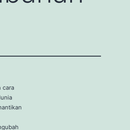
 cara
dunia
nantikan
engubah