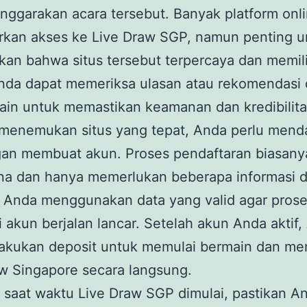
ggarakan acara tersebut. Banyak platform onl
kan akses ke Live Draw SGP, namun penting u
an bahwa situs tersebut terpercaya dan memilik
nda dapat memeriksa ulasan atau rekomendasi 
ain untuk memastikan keamanan dan kredibilit
 menemukan situs yang tepat, Anda perlu mend
ngan membuat akun. Proses pendaftaran biasany
na dan hanya memerlukan beberapa informasi d
n Anda menggunakan data yang valid agar pros
si akun berjalan lancar. Setelah akun Anda aktif
lakukan deposit untuk memulai bermain dan men
w Singapore secara langsung.
, saat waktu Live Draw SGP dimulai, pastikan A