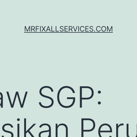
MRFIXALLSERVICES.COM
aw SGP:
sikan Per