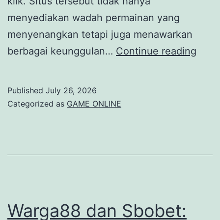
klik. Situs tersebut tidak hanya
menyediakan wadah permainan yang
menyenangkan tetapi juga menawarkan
Perm
berbagai keunggulan…
Continue reading
Toge
Onlin
Published
July 26, 2026
Tips
Categorized as
GAME ONLINE
Suks
di
Warg
yang
Waji
Kam
Warga88 dan Sbobet:
Meng