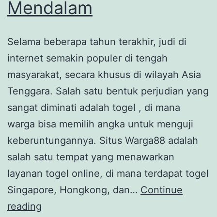
Mendalam
Selama beberapa tahun terakhir, judi di
internet semakin populer di tengah
masyarakat, secara khusus di wilayah Asia
Tenggara. Salah satu bentuk perjudian yang
sangat diminati adalah togel , di mana
warga bisa memilih angka untuk menguji
keberuntungannya. Situs Warga88 adalah
salah satu tempat yang menawarkan
layanan togel online, di mana terdapat togel
Singapore, Hongkong, dan…
Continue
Kisah
reading