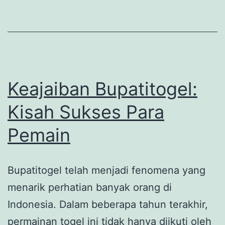
Keajaiban Bupatitogel:
Kisah Sukses Para
Pemain
Bupatitogel telah menjadi fenomena yang
menarik perhatian banyak orang di
Indonesia. Dalam beberapa tahun terakhir,
permainan togel ini tidak hanya diikuti oleh