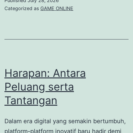
Published
July 28, 2026
Perm
Categorized as
GAME ONLINE
Toge
Pilih
untu
Plat
War
Harapan: Antara
Peluang serta
Tantangan
Dalam era digital yang semakin bertumbuh,
platform-platform inovatif baru hadir demi