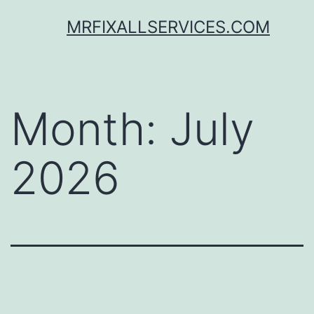
Skip
MRFIXALLSERVICES.COM
to
content
Month:
July
2026