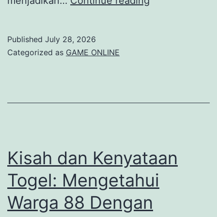
menjadikan…
Continue reading
Slot
Kuda:
Published
July 28, 2026
Laga
Categorized as
GAME ONLINE
yang
begitu
Menggoda
Kisah dan Kenyataan
Togel: Mengetahui
Warga 88 Dengan