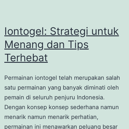
Iontogel: Strategi untuk
Menang dan Tips
Terhebat
Permainan iontogel telah merupakan salah
satu permainan yang banyak diminati oleh
pemain di seluruh penjuru Indonesia.
Dengan konsep konsep sederhana namun
menarik namun menarik perhatian,
permainan ini menawarkan peluang besar