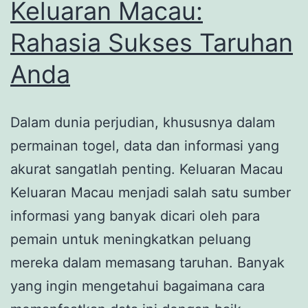
Keluaran Macau:
Rahasia Sukses Taruhan
Anda
Dalam dunia perjudian, khususnya dalam
permainan togel, data dan informasi yang
akurat sangatlah penting. Keluaran Macau
Keluaran Macau menjadi salah satu sumber
informasi yang banyak dicari oleh para
pemain untuk meningkatkan peluang
mereka dalam memasang taruhan. Banyak
yang ingin mengetahui bagaimana cara