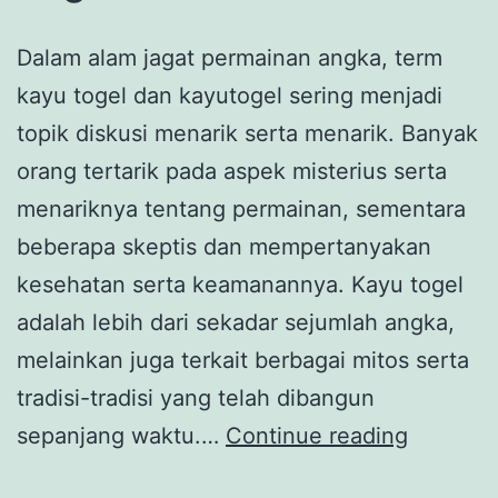
Dalam alam jagat permainan angka, term
kayu togel dan kayutogel sering menjadi
topik diskusi menarik serta menarik. Banyak
orang tertarik pada aspek misterius serta
menariknya tentang permainan, sementara
beberapa skeptis dan mempertanyakan
kesehatan serta keamanannya. Kayu togel
adalah lebih dari sekadar sejumlah angka,
melainkan juga terkait berbagai mitos serta
tradisi-tradisi yang telah dibangun
KayoTog
sepanjang waktu.…
Continue reading
Cerita