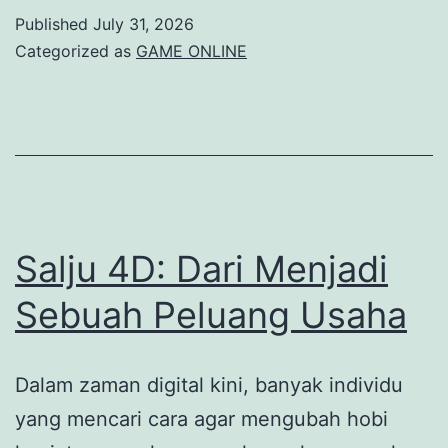
dan
Published
July 31, 2026
Fakta
Categorized as
GAME ONLINE
di
Balik
Permain
Togel
Salju 4D: Dari Menjadi
Sebuah Peluang Usaha
Dalam zaman digital kini, banyak individu
yang mencari cara agar mengubah hobi