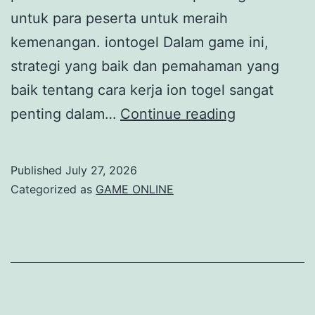
untuk para peserta untuk meraih
kemenangan. iontogel Dalam game ini,
strategi yang baik dan pemahaman yang
baik tentang cara kerja ion togel sangat
Iontogel:
penting dalam…
Continue reading
Strategi
untuk
Published
July 27, 2026
Menang
Categorized as
GAME ONLINE
dan
Tips
Terhebat