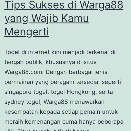
Tips Sukses di Warga88
yang Wajib Kamu
Mengerti
Togel di internet kini menjadi terkenal di
tengah publik, khususnya di situs
Warga88.com. Dengan berbagai jenis
permainan yang beragam tersedia, seperti
singapore togel, togel Hongkong, serta
sydney togel, Warga88 menawarkan
kesempatan kepada setiap pemain untuk
meraih kemenangan cuma hanya beberapa