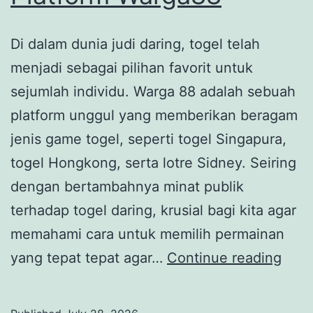
Di dalam dunia judi daring, togel telah
menjadi sebagai pilihan favorit untuk
sejumlah individu. Warga 88 adalah sebuah
platform unggul yang memberikan beragam
jenis game togel, seperti togel Singapura,
togel Hongkong, serta lotre Sidney. Seiring
dengan bertambahnya minat publik
terhadap togel daring, krusial bagi kita agar
memahami cara untuk memilih permainan
Cara
yang tepat tepat agar…
Continue reading
Komp
Men