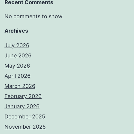
Recent Comments
No comments to show.
Archives
July 2026
June 2026
May 2026
April 2026
March 2026
February 2026
January 2026
December 2025
November 2025