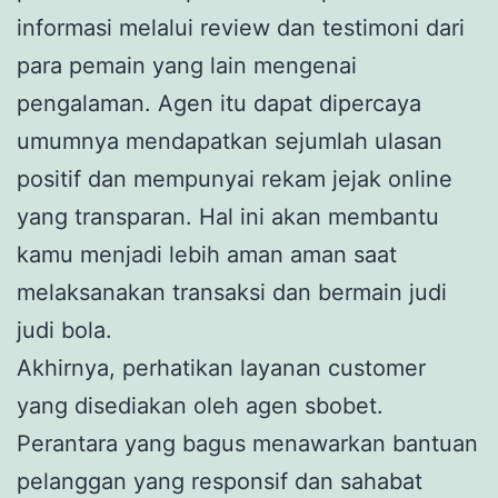
informasi melalui review dan testimoni dari
para pemain yang lain mengenai
pengalaman. Agen itu dapat dipercaya
umumnya mendapatkan sejumlah ulasan
positif dan mempunyai rekam jejak online
yang transparan. Hal ini akan membantu
kamu menjadi lebih aman aman saat
melaksanakan transaksi dan bermain judi
judi bola.
Akhirnya, perhatikan layanan customer
yang disediakan oleh agen sbobet.
Perantara yang bagus menawarkan bantuan
pelanggan yang responsif dan sahabat