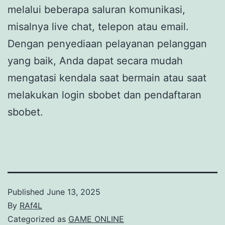
melalui beberapa saluran komunikasi,
misalnya live chat, telepon atau email.
Dengan penyediaan pelayanan pelanggan
yang baik, Anda dapat secara mudah
mengatasi kendala saat bermain atau saat
melakukan login sbobet dan pendaftaran
sbobet.
Published
June 13, 2025
By
RAf4L
Categorized as
GAME ONLINE