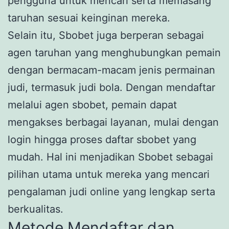
pengguna untuk mencari serta memasang
taruhan sesuai keinginan mereka.
Selain itu, Sbobet juga berperan sebagai
agen taruhan yang menghubungkan pemain
dengan bermacam-macam jenis permainan
judi, termasuk judi bola. Dengan mendaftar
melalui agen sbobet, pemain dapat
mengakses berbagai layanan, mulai dengan
login hingga proses daftar sbobet yang
mudah. Hal ini menjadikan Sbobet sebagai
pilihan utama untuk mereka yang mencari
pengalaman judi online yang lengkap serta
berkualitas.
Metode Mendaftar dan