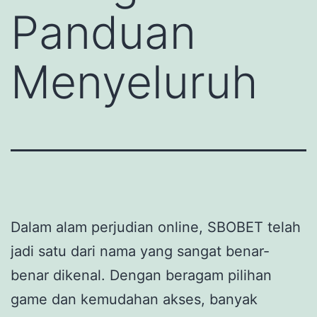
Panduan
Menyeluruh
Dalam alam perjudian online, SBOBET telah
jadi satu dari nama yang sangat benar-
benar dikenal. Dengan beragam pilihan
game dan kemudahan akses, banyak