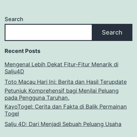
Search
Search
Recent Posts
Mengenal Lebih Dekat Fitur-Fitur Menarik di
Salju4D
Toto Macau Hari Ini: Berita dan Hasil Terupdate
Petunjuk Komprehensif bagi Menilai Peluang
pada Pengguna Taruhan.
KayoTogel: Cerita dan Fakta di Balik Permainan
Togel
Salju 4D: Dari Menjadi Sebuah Peluang Usaha