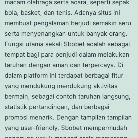
macam olahraga serta acara, seperti sepak
bola, basket, dan tenis. Adanya situs ini
membuat pengalaman berjudi semakin seru
serta menyenangkan untuk banyak orang.
Fungsi utama sekali Sbobet adalah sebagai
tempat bagi para penjudi dalam melakukan
taruhan dengan aman dan terpercaya. Di
dalam platform ini terdapat berbagai fitur
yang mendukung mendukung aktivitas
bermain, sebagai contoh taruhan langsung,
statistik pertandingan, dan berbagai
promosi menarik. Dengan tampilan tampilan
yang user-friendly, Sbobet mempermudah