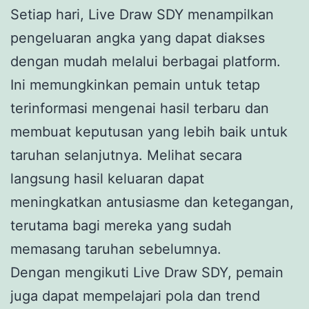
Setiap hari, Live Draw SDY menampilkan
pengeluaran angka yang dapat diakses
dengan mudah melalui berbagai platform.
Ini memungkinkan pemain untuk tetap
terinformasi mengenai hasil terbaru dan
membuat keputusan yang lebih baik untuk
taruhan selanjutnya. Melihat secara
langsung hasil keluaran dapat
meningkatkan antusiasme dan ketegangan,
terutama bagi mereka yang sudah
memasang taruhan sebelumnya.
Dengan mengikuti Live Draw SDY, pemain
juga dapat mempelajari pola dan trend