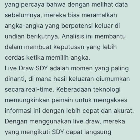
yang percaya bahwa dengan melihat data
sebelumnya, mereka bisa meramalkan
angka-angka yang berpotensi keluar di
undian berikutnya. Analisis ini membantu
dalam membuat keputusan yang lebih
cerdas ketika memilih angka.
Live Draw SDY adalah momen yang paling
dinanti, di mana hasil keluaran diumumkan
secara real-time. Keberadaan teknologi
memungkinkan pemain untuk mengakses
informasi ini dengan lebih cepat dan akurat.
Dengan menggunakan live draw, mereka
yang mengikuti SDY dapat langsung