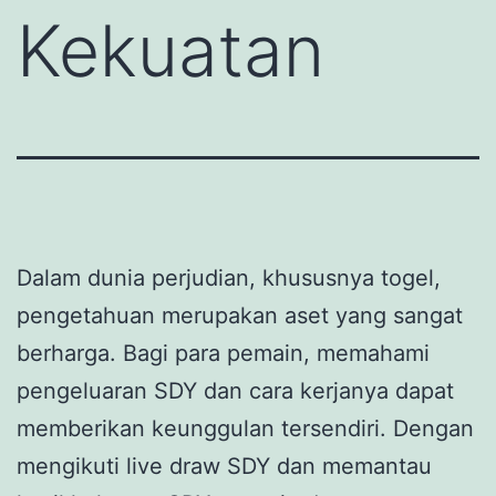
Kekuatan
Dalam dunia perjudian, khususnya togel,
pengetahuan merupakan aset yang sangat
berharga. Bagi para pemain, memahami
pengeluaran SDY dan cara kerjanya dapat
memberikan keunggulan tersendiri. Dengan
mengikuti live draw SDY dan memantau