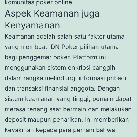
komunitas poker online.
Aspek Keamanan juga
Kenyamanan
Keamanan adalah salah satu faktor utama
yang membuat IDN Poker pilihan utama
bagi penggemar poker. Platform ini
menggunakan sistem enkripsi canggih
dalam rangka melindungi informasi pribadi
dan transaksi finansial anggota. Dengan
sistem keamanan yang tinggi, pemain dapat
merasa tenang saat bermain dan melakukan
deposit maupun penarikan. Ini memberikan
keyakinan kepada para pemain bahwa