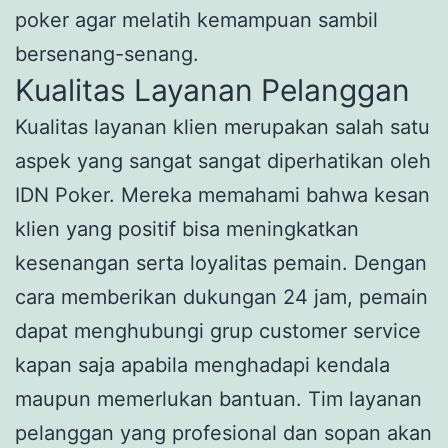
poker agar melatih kemampuan sambil
bersenang-senang.
Kualitas Layanan Pelanggan
Kualitas layanan klien merupakan salah satu
aspek yang sangat sangat diperhatikan oleh
IDN Poker. Mereka memahami bahwa kesan
klien yang positif bisa meningkatkan
kesenangan serta loyalitas pemain. Dengan
cara memberikan dukungan 24 jam, pemain
dapat menghubungi grup customer service
kapan saja apabila menghadapi kendala
maupun memerlukan bantuan. Tim layanan
pelanggan yang profesional dan sopan akan