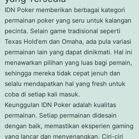
IDN Poker memberikan berbagai kategori
permainan poker yang seru untuk kalangan
pecinta. Selain game tradisional seperti
Texas Hold’em dan Omaha, ada pula variasi
permainan lain yang dapat dinikmati. Hal ini
menawarkan pilihan yang luas bagi pemain,
sehingga mereka tidak cepat jenuh dan
selalu mendapatkan hal yang fresh untuk
coba di setiap kali masuk.
Keunggulan IDN Poker adalah kualitas
permainan. Setiap permainan didesain
dengan baik, memastikan eksperien gaming
yang lancar dan menyenangkan. Ciri-ciri