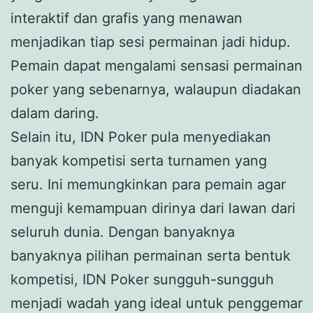
interaktif dan grafis yang menawan
menjadikan tiap sesi permainan jadi hidup.
Pemain dapat mengalami sensasi permainan
poker yang sebenarnya, walaupun diadakan
dalam daring.
Selain itu, IDN Poker pula menyediakan
banyak kompetisi serta turnamen yang
seru. Ini memungkinkan para pemain agar
menguji kemampuan dirinya dari lawan dari
seluruh dunia. Dengan banyaknya
banyaknya pilihan permainan serta bentuk
kompetisi, IDN Poker sungguh-sungguh
menjadi wadah yang ideal untuk penggemar