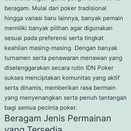
beragam. Mulai dari poker tradisional
hingga variasi baru lainnya, banyak pemain
memiliki banyak pilihan agar digunakan
sesuai pada preferensi serta tingkat
keahlian masing-masing. Dengan banyak
turnamen serta penawaran menawan yang
diselenggarakan secara rutin IDN Poker
sukses menciptakan komunitas yang aktif
serta dinamis, memberikan rasa bermain
yang menyenangkan serta penuh tantangan
bagi semua pecinta poker.
Beragam Jenis Permainan
yang Tersedia