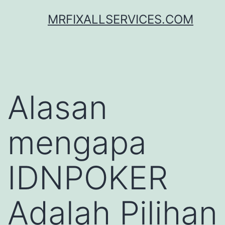
Skip
MRFIXALLSERVICES.COM
to
content
Alasan
mengapa
IDNPOKER
Adalah Pilihan