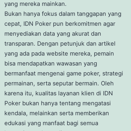
yang mereka mainkan.
Bukan hanya fokus dalam tanggapan yang
cepat, IDN Poker pun berkomitmen agar
menyediakan data yang akurat dan
transparan. Dengan petunjuk dan artikel
yang ada pada website mereka, pemain
bisa mendapatkan wawasan yang
bermanfaat mengenai game poker, strategi
permainan, serta seputar bermain. Oleh
karena itu, kualitas layanan klien di IDN
Poker bukan hanya tentang mengatasi
kendala, melainkan serta memberikan
edukasi yang manfaat bagi semua