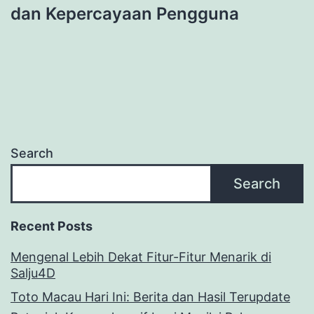
dan Kepercayaan Pengguna
Search
Search
Recent Posts
Mengenal Lebih Dekat Fitur-Fitur Menarik di
Salju4D
Toto Macau Hari Ini: Berita dan Hasil Terupdate