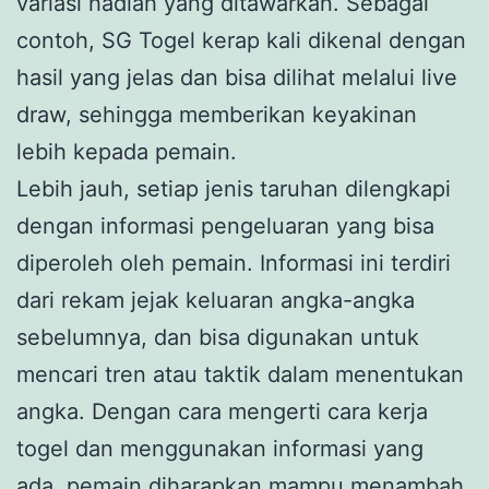
variasi hadiah yang ditawarkan. Sebagai
contoh, SG Togel kerap kali dikenal dengan
hasil yang jelas dan bisa dilihat melalui live
draw, sehingga memberikan keyakinan
lebih kepada pemain.
Lebih jauh, setiap jenis taruhan dilengkapi
dengan informasi pengeluaran yang bisa
diperoleh oleh pemain. Informasi ini terdiri
dari rekam jejak keluaran angka-angka
sebelumnya, dan bisa digunakan untuk
mencari tren atau taktik dalam menentukan
angka. Dengan cara mengerti cara kerja
togel dan menggunakan informasi yang
ada, pemain diharapkan mampu menambah