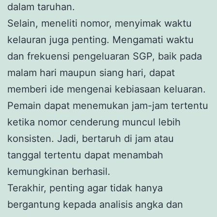
dalam taruhan.
Selain, meneliti nomor, menyimak waktu
kelauran juga penting. Mengamati waktu
dan frekuensi pengeluaran SGP, baik pada
malam hari maupun siang hari, dapat
memberi ide mengenai kebiasaan keluaran.
Pemain dapat menemukan jam-jam tertentu
ketika nomor cenderung muncul lebih
konsisten. Jadi, bertaruh di jam atau
tanggal tertentu dapat menambah
kemungkinan berhasil.
Terakhir, penting agar tidak hanya
bergantung kepada analisis angka dan