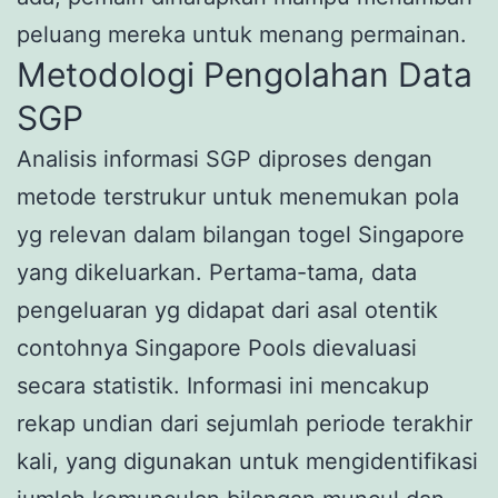
peluang mereka untuk menang permainan.
Metodologi Pengolahan Data
SGP
Analisis informasi SGP diproses dengan
metode terstrukur untuk menemukan pola
yg relevan dalam bilangan togel Singapore
yang dikeluarkan. Pertama-tama, data
pengeluaran yg didapat dari asal otentik
contohnya Singapore Pools dievaluasi
secara statistik. Informasi ini mencakup
rekap undian dari sejumlah periode terakhir
kali, yang digunakan untuk mengidentifikasi