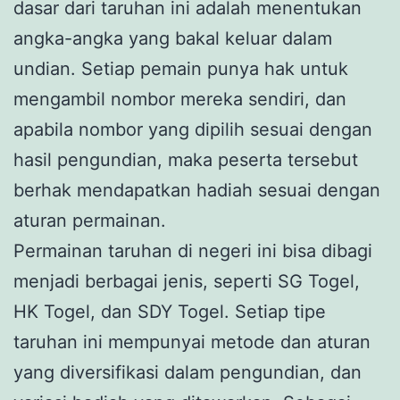
dasar dari taruhan ini adalah menentukan
angka-angka yang bakal keluar dalam
undian. Setiap pemain punya hak untuk
mengambil nombor mereka sendiri, dan
apabila nombor yang dipilih sesuai dengan
hasil pengundian, maka peserta tersebut
berhak mendapatkan hadiah sesuai dengan
aturan permainan.
Permainan taruhan di negeri ini bisa dibagi
menjadi berbagai jenis, seperti SG Togel,
HK Togel, dan SDY Togel. Setiap tipe
taruhan ini mempunyai metode dan aturan
yang diversifikasi dalam pengundian, dan