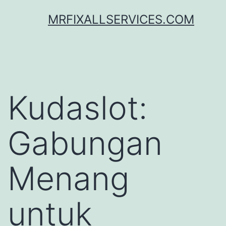
Skip
MRFIXALLSERVICES.COM
to
content
Kudaslot:
Gabungan
Menang
untuk