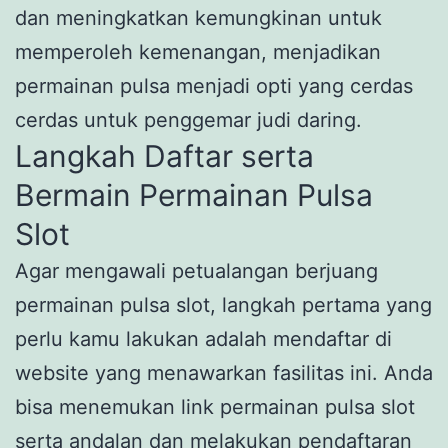
dan meningkatkan kemungkinan untuk
memperoleh kemenangan, menjadikan
permainan pulsa menjadi opti yang cerdas
cerdas untuk penggemar judi daring.
Langkah Daftar serta
Bermain Permainan Pulsa
Slot
Agar mengawali petualangan berjuang
permainan pulsa slot, langkah pertama yang
perlu kamu lakukan adalah mendaftar di
website yang menawarkan fasilitas ini. Anda
bisa menemukan link permainan pulsa slot
serta andalan dan melakukan pendaftaran