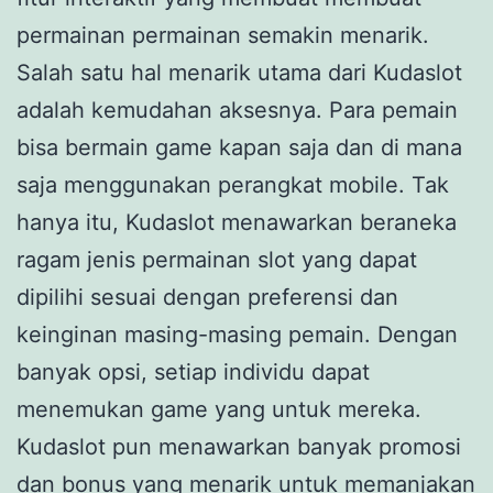
permainan permainan semakin menarik.
Salah satu hal menarik utama dari Kudaslot
adalah kemudahan aksesnya. Para pemain
bisa bermain game kapan saja dan di mana
saja menggunakan perangkat mobile. Tak
hanya itu, Kudaslot menawarkan beraneka
ragam jenis permainan slot yang dapat
dipilihi sesuai dengan preferensi dan
keinginan masing-masing pemain. Dengan
banyak opsi, setiap individu dapat
menemukan game yang untuk mereka.
Kudaslot pun menawarkan banyak promosi
dan bonus yang menarik untuk memanjakan