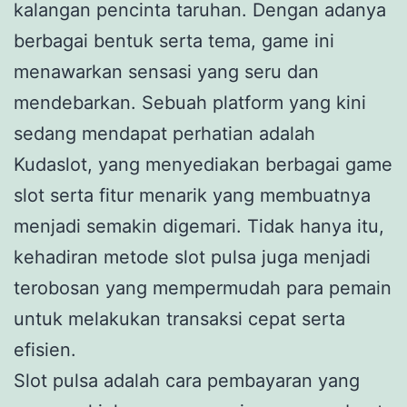
kalangan pencinta taruhan. Dengan adanya
berbagai bentuk serta tema, game ini
menawarkan sensasi yang seru dan
mendebarkan. Sebuah platform yang kini
sedang mendapat perhatian adalah
Kudaslot, yang menyediakan berbagai game
slot serta fitur menarik yang membuatnya
menjadi semakin digemari. Tidak hanya itu,
kehadiran metode slot pulsa juga menjadi
terobosan yang mempermudah para pemain
untuk melakukan transaksi cepat serta
efisien.
Slot pulsa adalah cara pembayaran yang