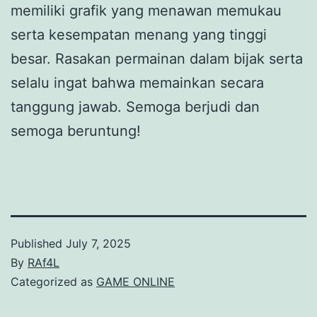
memiliki grafik yang menawan memukau
serta kesempatan menang yang tinggi
besar. Rasakan permainan dalam bijak serta
selalu ingat bahwa memainkan secara
tanggung jawab. Semoga berjudi dan
semoga beruntung!
Published
July 7, 2025
By
RAf4L
Categorized as
GAME ONLINE