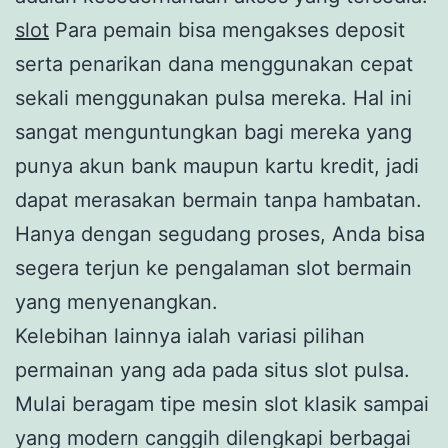
slot
Para pemain bisa mengakses deposit
serta penarikan dana menggunakan cepat
sekali menggunakan pulsa mereka. Hal ini
sangat menguntungkan bagi mereka yang
punya akun bank maupun kartu kredit, jadi
dapat merasakan bermain tanpa hambatan.
Hanya dengan segudang proses, Anda bisa
segera terjun ke pengalaman slot bermain
yang menyenangkan.
Kelebihan lainnya ialah variasi pilihan
permainan yang ada pada situs slot pulsa.
Mulai beragam tipe mesin slot klasik sampai
yang modern canggih dilengkapi berbagai