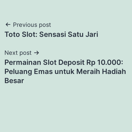
Post
Previous post
Toto Slot: Sensasi Satu Jari
navigation
Next post
Permainan Slot Deposit Rp 10.000:
Peluang Emas untuk Meraih Hadiah
Besar