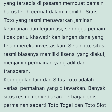
yang tersedia di pasaran membuat pemain
harus lebih cermat dalam memilih. Situs
Toto yang resmi menawarkan jaminan
keamanan dan legitimasi, sehingga pemain
tidak perlu khawatir kehilangan dana yang
telah mereka investasikan. Selain itu, situs
resmi biasanya memiliki lisensi yang diakui,
menjamin permainan yang adil dan
transparan.
Keunggulan lain dari Situs Toto adalah
variasi permainan yang ditawarkan. Banyak
situs resmi menyediakan berbagai jenis
permainan seperti Toto Togel dan Toto Slot