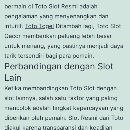
bermain di Toto Slot Resmi adalah
pengalaman yang menyenangkan dan
intuitif.
Toto Togel
Ditambah lagi, Toto Slot
Gacor memberikan peluang lebih besar
untuk menang, yang pastinya menjadi daya
tarik tersendiri bagi para pemain.
Perbandingan dengan Slot
Lain
Ketika membandingkan Toto Slot dengan
slot lainnya, salah satu faktor yang paling
mencolok adalah tingkat kepercayaan yang
diberikan oleh pemain. Slot Resmi dari Toto
diakui karena transparansi dan keadilan