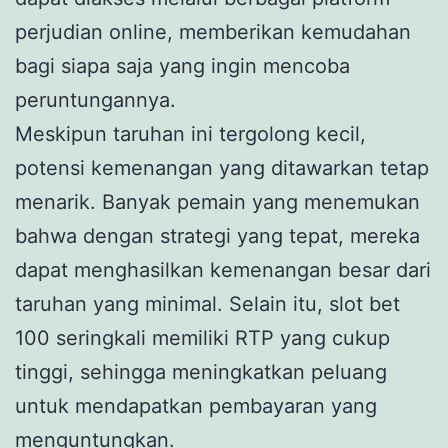
perjudian online, memberikan kemudahan
bagi siapa saja yang ingin mencoba
peruntungannya.
Meskipun taruhan ini tergolong kecil,
potensi kemenangan yang ditawarkan tetap
menarik. Banyak pemain yang menemukan
bahwa dengan strategi yang tepat, mereka
dapat menghasilkan kemenangan besar dari
taruhan yang minimal. Selain itu, slot bet
100 seringkali memiliki RTP yang cukup
tinggi, sehingga meningkatkan peluang
untuk mendapatkan pembayaran yang
menguntungkan.