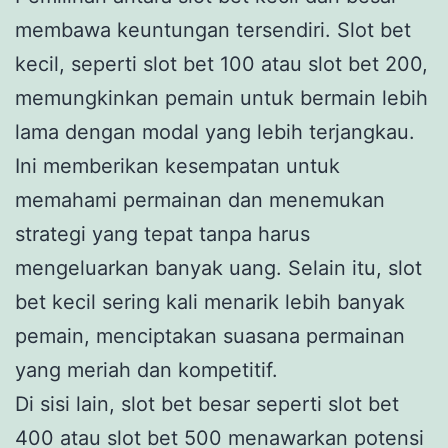
membawa keuntungan tersendiri. Slot bet
kecil, seperti slot bet 100 atau slot bet 200,
memungkinkan pemain untuk bermain lebih
lama dengan modal yang lebih terjangkau.
Ini memberikan kesempatan untuk
memahami permainan dan menemukan
strategi yang tepat tanpa harus
mengeluarkan banyak uang. Selain itu, slot
bet kecil sering kali menarik lebih banyak
pemain, menciptakan suasana permainan
yang meriah dan kompetitif.
Di sisi lain, slot bet besar seperti slot bet
400 atau slot bet 500 menawarkan potensi