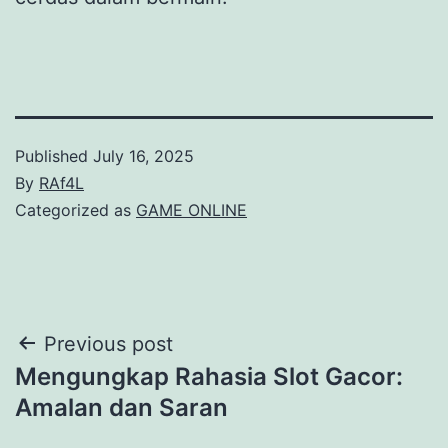
Published
July 16, 2025
By
RAf4L
Categorized as
GAME ONLINE
Post
Previous post
Mengungkap Rahasia Slot Gacor:
navigation
Amalan dan Saran