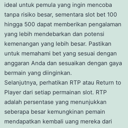
ideal untuk pemula yang ingin mencoba
tanpa risiko besar, sementara slot bet 100
hingga 500 dapat memberikan pengalaman
yang lebih mendebarkan dan potensi
kemenangan yang lebih besar. Pastikan
untuk memahami bet yang sesuai dengan
anggaran Anda dan sesuaikan dengan gaya
bermain yang diinginkan.
Selanjutnya, perhatikan RTP atau Return to
Player dari setiap permainan slot. RTP
adalah persentase yang menunjukkan
seberapa besar kemungkinan pemain
mendapatkan kembali uang mereka dari