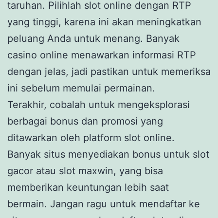
taruhan. Pilihlah slot online dengan RTP
yang tinggi, karena ini akan meningkatkan
peluang Anda untuk menang. Banyak
casino online menawarkan informasi RTP
dengan jelas, jadi pastikan untuk memeriksa
ini sebelum memulai permainan.
Terakhir, cobalah untuk mengeksplorasi
berbagai bonus dan promosi yang
ditawarkan oleh platform slot online.
Banyak situs menyediakan bonus untuk slot
gacor atau slot maxwin, yang bisa
memberikan keuntungan lebih saat
bermain. Jangan ragu untuk mendaftar ke