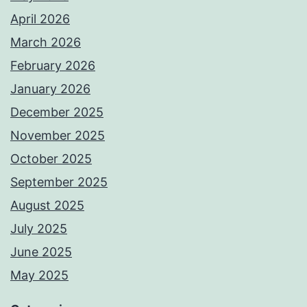
April 2026
March 2026
February 2026
January 2026
December 2025
November 2025
October 2025
September 2025
August 2025
July 2025
June 2025
May 2025