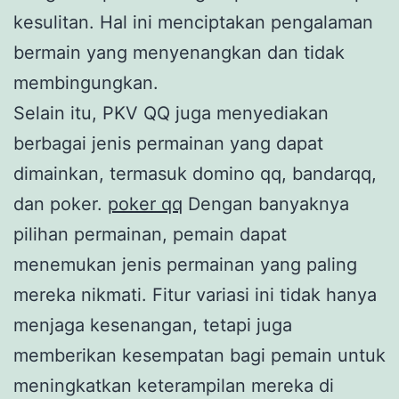
kesulitan. Hal ini menciptakan pengalaman
bermain yang menyenangkan dan tidak
membingungkan.
Selain itu, PKV QQ juga menyediakan
berbagai jenis permainan yang dapat
dimainkan, termasuk domino qq, bandarqq,
dan poker.
poker qq
Dengan banyaknya
pilihan permainan, pemain dapat
menemukan jenis permainan yang paling
mereka nikmati. Fitur variasi ini tidak hanya
menjaga kesenangan, tetapi juga
memberikan kesempatan bagi pemain untuk
meningkatkan keterampilan mereka di