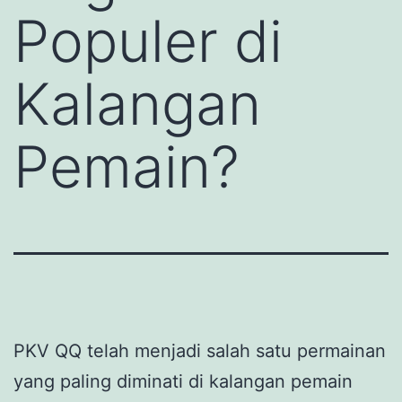
Populer di
Kalangan
Pemain?
PKV QQ telah menjadi salah satu permainan
yang paling diminati di kalangan pemain