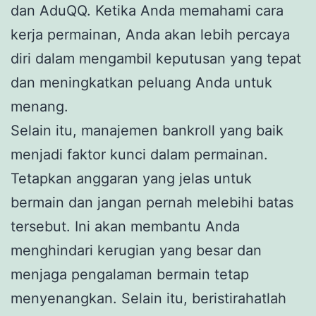
dan AduQQ. Ketika Anda memahami cara
kerja permainan, Anda akan lebih percaya
diri dalam mengambil keputusan yang tepat
dan meningkatkan peluang Anda untuk
menang.
Selain itu, manajemen bankroll yang baik
menjadi faktor kunci dalam permainan.
Tetapkan anggaran yang jelas untuk
bermain dan jangan pernah melebihi batas
tersebut. Ini akan membantu Anda
menghindari kerugian yang besar dan
menjaga pengalaman bermain tetap
menyenangkan. Selain itu, beristirahatlah