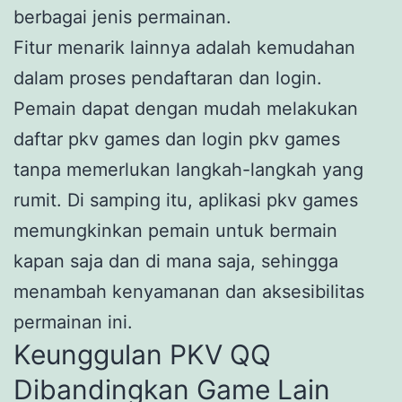
berbagai jenis permainan.
Fitur menarik lainnya adalah kemudahan
dalam proses pendaftaran dan login.
Pemain dapat dengan mudah melakukan
daftar pkv games dan login pkv games
tanpa memerlukan langkah-langkah yang
rumit. Di samping itu, aplikasi pkv games
memungkinkan pemain untuk bermain
kapan saja dan di mana saja, sehingga
menambah kenyamanan dan aksesibilitas
permainan ini.
Keunggulan PKV QQ
Dibandingkan Game Lain