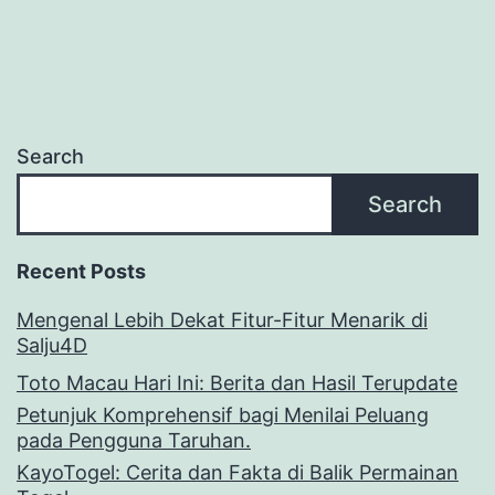
Search
Search
Recent Posts
Mengenal Lebih Dekat Fitur-Fitur Menarik di
Salju4D
Toto Macau Hari Ini: Berita dan Hasil Terupdate
Petunjuk Komprehensif bagi Menilai Peluang
pada Pengguna Taruhan.
KayoTogel: Cerita dan Fakta di Balik Permainan