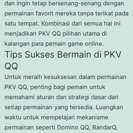
dan ingin tetap bersenang-senang dengan
permainan favorit mereka tanpa terikat pada
satu tempat. Kombinasi dari semua hal ini
menjadikan PKV QQ pilihan utama di
kalangan para pemain game online.
Tips Sukses Bermain di PKV
QQ
Untuk meraih kesuksesan dalam permainan
PKV QQ, penting bagi pemain untuk
memahami aturan dan strategi dasar dari
setiap permainan yang tersedia. Luangkan
waktu untuk mempelajari mekanisme
permainan seperti Domino QQ, BandarQ,