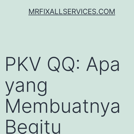
Skip
MRFIXALLSERVICES.COM
to
content
PKV QQ: Apa
yang
Membuatnya
Begitu