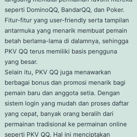
seperti DominoQQ, BandarQQ, dan Poker.
Fitur-fitur yang user-friendly serta tampilan
antarmuka yang menarik membuat pemain
betah berlama-lama di dalamnya, sehingga
PKV QQ terus memiliki basis pengguna
yang besar.
Selain itu, PKV QQ juga menawarkan
berbagai bonus dan promosi menarik bagi
pemain baru dan anggota setia. Dengan
sistem login yang mudah dan proses daftar
yang cepat, banyak orang beralih dari
permainan tradisional ke permainan online
seperti PKV QQ. Hal ini menciptakan