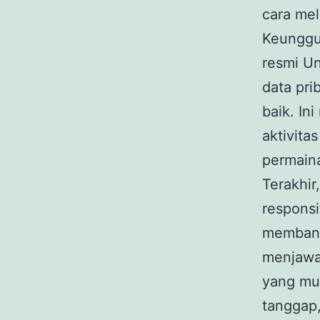
cara mel
Keunggu
resmi U
data pri
baik. In
aktivita
permaina
Terakhir
responsi
membantu
menjawa
yang mu
tanggap