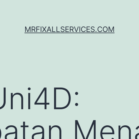
MRFIXALLSERVICES.COM
Uni4D:
atan Mena