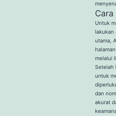
menyena
Cara
Untuk me
lakukan 
utama, 
halaman
melalui 
Setelah 
untuk me
diperluk
dan nom
akurat d
keamana