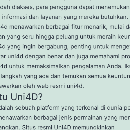
dah diakses, para pengguna dapat menemukan
 informasi dan layanan yang mereka butuhkan.
i4d menawarkan berbagai fitur menarik, mulai d
an yang seru hingga peluang untuk meraih keu
4d
yang ingin bergabung, penting untuk menge
ftar uni4d dengan benar dan juga memahami pr
ni4d untuk memaksimalkan pengalaman Anda. Ik
-langkah yang ada dan temukan semua keuntu
awarkan oleh web resmi uni4d.
itu Uni4D?
alah sebuah platform yang terkenal di dunia p
 menawarkan berbagai jenis permainan yang men
ngkan. Situs resmi Uni4D memungkinkan