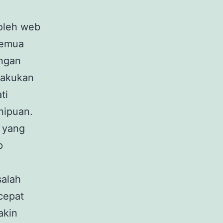
oleh web
semua
engan
lakukan
ti
nipuan.
n yang
p
alah
cepat
akin