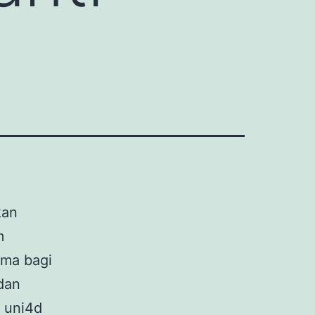
kan
m
ama bagi
dan
i uni4d