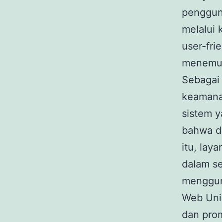
penggun
melalui 
user-fr
menemuk
Sebagai 
keamana
sistem y
bahwa da
itu, la
dalam se
menggun
Web Uni4
dan pro