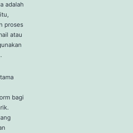
ya adalah
itu,
n proses
ail atau
igunakan
.
rtama
orm bagi
ik.
yang
an