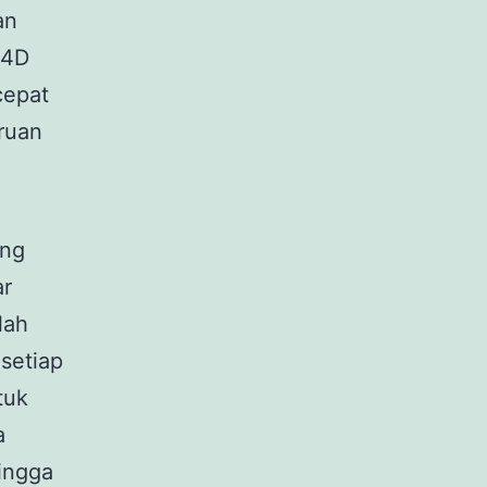
an
i4D
cepat
ruan
ang
ar
lah
setiap
tuk
a
hingga