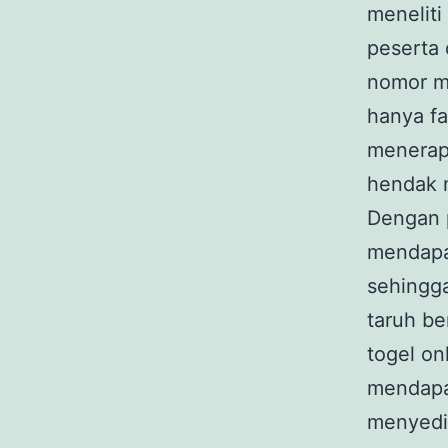
meneliti
peserta 
nomor m
hanya fa
menerapk
hendak 
Dengan 
mendapat
sehingga
taruh be
togel o
mendapat
menyedi