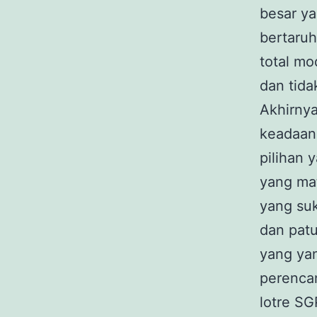
besar ya
bertaruh
total mo
dan tida
Akhirnya
keadaan.
pilihan 
yang ma
yang suk
dan patu
yang yan
perenca
lotre SG