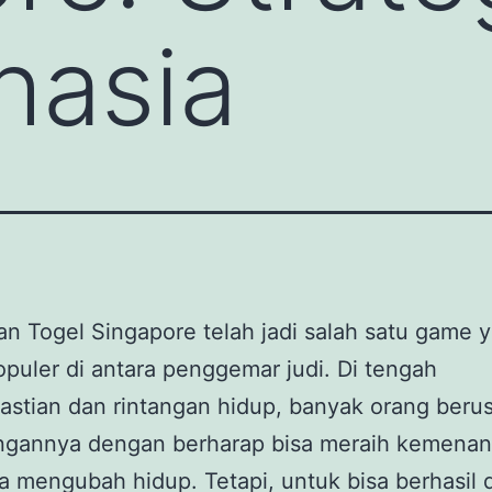
hasia
n Togel Singapore telah jadi salah satu game 
opuler di antara penggemar judi. Di tengah
astian dan rintangan hidup, banyak orang beru
ngannya dengan berharap bisa meraih kemena
a mengubah hidup. Tetapi, untuk bisa berhasil d