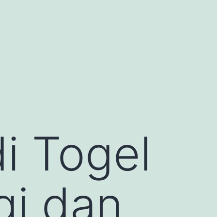
i Togel
gi dan