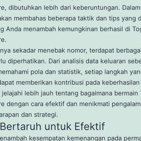
e, dibutuhkan lebih dari keberuntungan. Dalam 
a akan membahas beberapa taktik dan tips yang 
g Anda menambah kemungkinan berhasil di To
re.
anya sekadar menebak nomor, terdapat berbaga
lu diperhatikan. Dari analisis data keluaran se
emahami pola dan statistik, setiap langkah ya
dapat memberikan kontribusi pada keberhasilan
a jelajahi lebih jauh tentang bagaimana bermain
re dengan cara efektif dan menikmati pengala
rapan dan strategi.
Bertaruh untuk Efektif
enambah kesempatan kemenangan pada perma