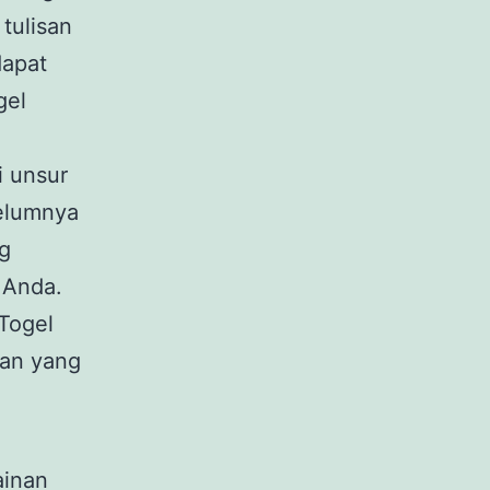
tulisan
dapat
gel
i unsur
belumnya
ng
 Anda.
 Togel
man yang
inan