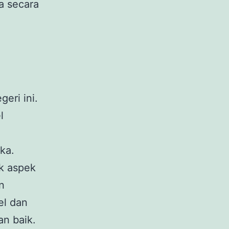
a secara
eri ini.
l
ka.
ak aspek
n
el dan
an baik.