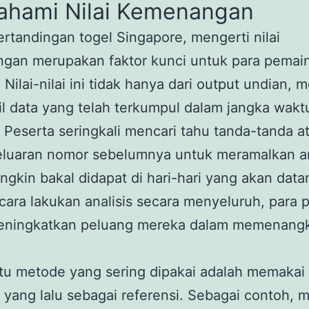
hami Nilai Kemenangan
rtandingan togel Singapore, mengerti nilai
gan merupakan faktor kunci untuk para pemai
Nilai-nilai ini tidak hanya dari output undian, 
il data yang telah terkumpul dalam jangka wakt
 Peserta seringkali mencari tahu tanda-tanda a
eluaran nomor sebelumnya untuk meramalkan 
gkin bakal didapat di hari-hari yang akan data
ara lakukan analisis secara menyeluruh, para 
eningkatkan peluang mereka dalam memenang
tu metode yang sering dipakai adalah memakai
 yang lalu sebagai referensi. Sebagai contoh, m