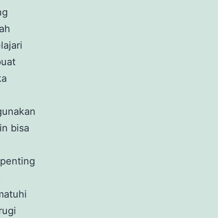
ng
lah
ajari
buat
ka
ggunakan
in bisa
 penting
k
matuhi
rugi