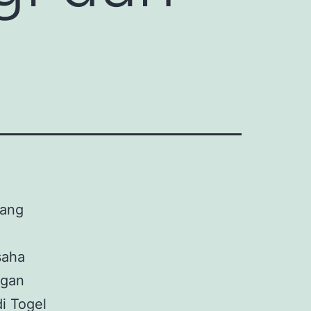
yang
saha
ngan
i Togel