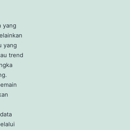
n yang
melainkan
u yang
tau trend
angka
ng.
pemain
kan
 data
elalui