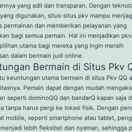
nnya yang adil dan transparan. Dengan teknol
 yang digunakan, situs-situs pkv mampu menja
tas permainan dan memberikan pelayanan yang
an bagi semua pemain. Hal ini menjadikan pk
pilihan utama bagi mereka yang ingin meraih
an dalam bermain judi online.
tungan Bermain di Situs Pkv 
tu keuntungan utama bermain di situs Pkv QQ 
ilitasnya. Pemain dapat dengan mudah mengaks
an seperti dominoQQ dan bandarQ kapan saja d
a tanpa harus pergi ke lokasi fisik. Dengan pe
t mobile, seperti smartphone atau tablet, pen
menjadi lebih fleksibel dan nyaman, sehingga 