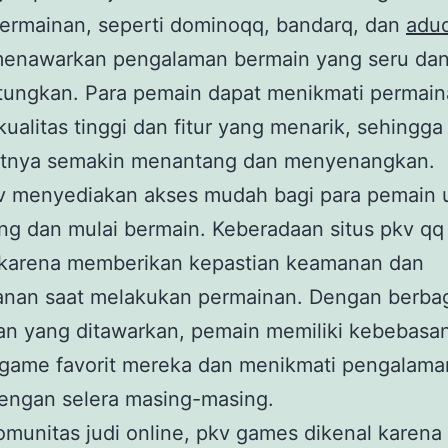
permainan, seperti dominoqq, bandarq, dan
adu
enawarkan pengalaman bermain yang seru da
ungkan. Para pemain dapat menikmati permain
ualitas tinggi dan fitur yang menarik, sehingga
nya semakin menantang dan menyenangkan.
kv menyediakan akses mudah bagi para pemain 
g dan mulai bermain. Keberadaan situs pkv qq
 karena memberikan kepastian keamanan dan
nan saat melakukan permainan. Dengan berbaga
an yang ditawarkan, pemain memiliki kebebasa
 game favorit mereka dan menikmati pengalama
dengan selera masing-masing.
munitas judi online, pkv games dikenal karena