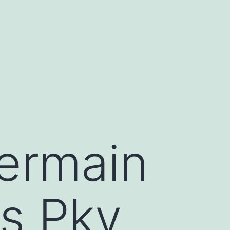
ermain
s Pkv