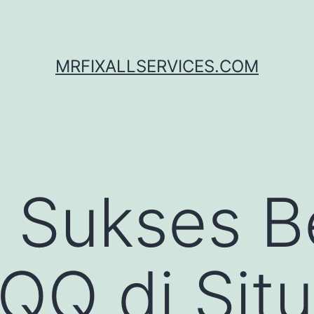
MRFIXALLSERVICES.COM
 Sukses B
Q di Situ