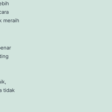
ebih
cara
k meraih
benar
ting
ik,
a tidak