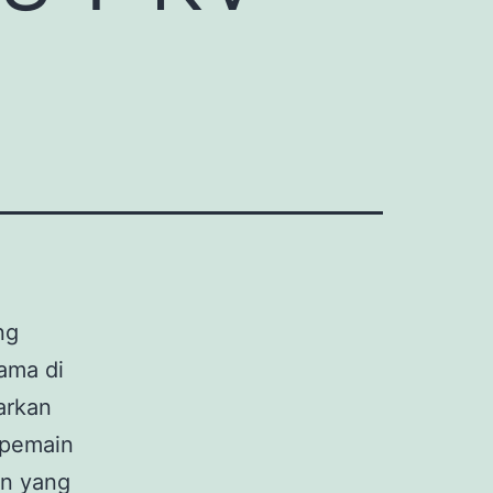
ng
ama di
arkan
 pemain
an yang