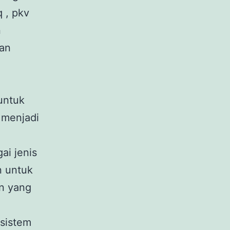
q
, pkv
n
an
untuk
 menjadi
i jenis
n untuk
n yang
 sistem