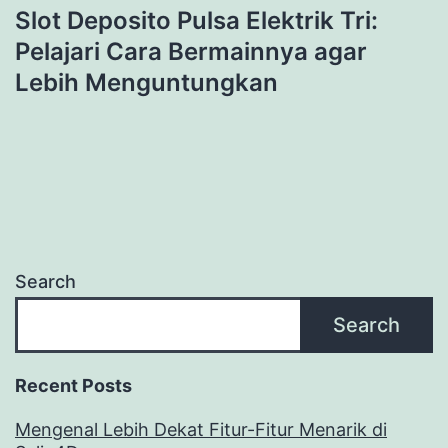
Slot Deposito Pulsa Elektrik Tri:
Pelajari Cara Bermainnya agar
Lebih Menguntungkan
Search
Search
Recent Posts
Mengenal Lebih Dekat Fitur-Fitur Menarik di