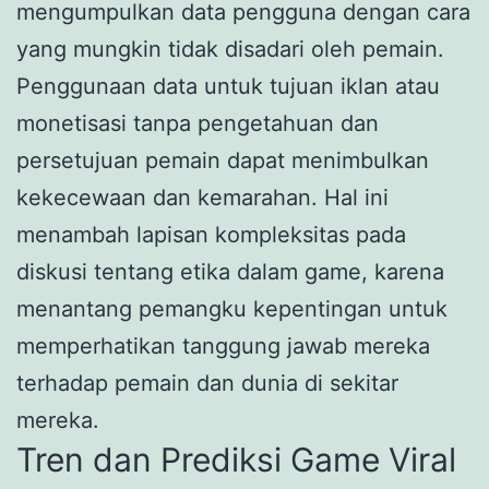
mengumpulkan data pengguna dengan cara
yang mungkin tidak disadari oleh pemain.
Penggunaan data untuk tujuan iklan atau
monetisasi tanpa pengetahuan dan
persetujuan pemain dapat menimbulkan
kekecewaan dan kemarahan. Hal ini
menambah lapisan kompleksitas pada
diskusi tentang etika dalam game, karena
menantang pemangku kepentingan untuk
memperhatikan tanggung jawab mereka
terhadap pemain dan dunia di sekitar
mereka.
Tren dan Prediksi Game Viral