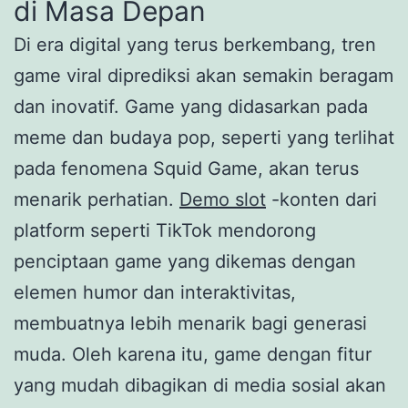
di Masa Depan
Di era digital yang terus berkembang, tren
game viral diprediksi akan semakin beragam
dan inovatif. Game yang didasarkan pada
meme dan budaya pop, seperti yang terlihat
pada fenomena Squid Game, akan terus
menarik perhatian.
Demo slot
-konten dari
platform seperti TikTok mendorong
penciptaan game yang dikemas dengan
elemen humor dan interaktivitas,
membuatnya lebih menarik bagi generasi
muda. Oleh karena itu, game dengan fitur
yang mudah dibagikan di media sosial akan