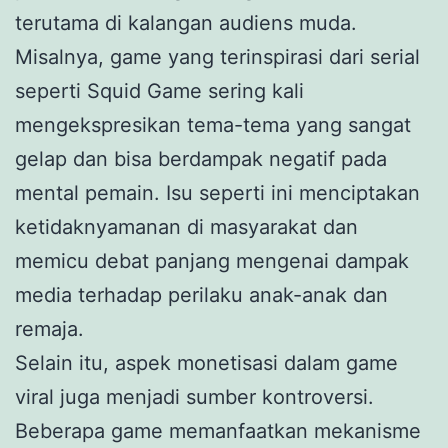
terutama di kalangan audiens muda.
Misalnya, game yang terinspirasi dari serial
seperti Squid Game sering kali
mengekspresikan tema-tema yang sangat
gelap dan bisa berdampak negatif pada
mental pemain. Isu seperti ini menciptakan
ketidaknyamanan di masyarakat dan
memicu debat panjang mengenai dampak
media terhadap perilaku anak-anak dan
remaja.
Selain itu, aspek monetisasi dalam game
viral juga menjadi sumber kontroversi.
Beberapa game memanfaatkan mekanisme