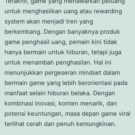
Terakhir, game yang menawarkan peluang
untuk menghasilkan uang atau rewarding
system akan menjadi tren yang
berkembang. Dengan banyaknya produk
game penghasil uang, pemain kini tidak
hanya bermain untuk hiburan, tetapi juga
untuk menambah penghasilan. Hal ini
menunjukkan pergeseran mindset dalam
bermain game yang lebih berorientasi pada
manfaat selain hiburan belaka. Dengan
kombinasi inovasi, konten menarik, dan
potensi keuntungan, masa depan game viral
terlihat cerah dan penuh kemungkinan.