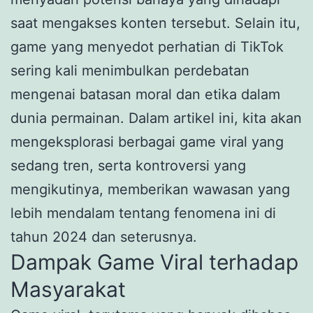
saat mengakses konten tersebut. Selain itu,
game yang menyedot perhatian di TikTok
sering kali menimbulkan perdebatan
mengenai batasan moral dan etika dalam
dunia permainan. Dalam artikel ini, kita akan
mengeksplorasi berbagai game viral yang
sedang tren, serta kontroversi yang
mengikutinya, memberikan wawasan yang
lebih mendalam tentang fenomena ini di
tahun 2024 dan seterusnya.
Dampak Game Viral terhadap
Masyarakat