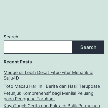
Search
Search
Recent Posts
Mengenal Lebih Dekat Fitur-Fitur Menarik di
Salju4D
Toto Macau Hari Ini: Berita dan Hasil Terupdate
Petunjuk Komprehensif bagi Menilai Peluang
pada Pengguna Taruhan.
KayoTogel: Cerita dan Fakta di Balik Permainan