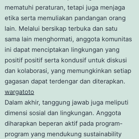
mematuhi peraturan, tetapi juga menjaga
etika serta memuliakan pandangan orang
lain. Melalui bersikap terbuka dan satu
sama lain menghormati, anggota komunitas
ini dapat menciptakan lingkungan yang
positif positif serta kondusif untuk diskusi
dan kolaborasi, yang memungkinkan setiap
gagasan dapat terdengar dan diterapkan.
wargatoto
Dalam akhir, tanggung jawab juga meliputi
dimensi sosial dan lingkungan. Anggota
diharapkan beperan aktif pada program-
program yang mendukung sustainability