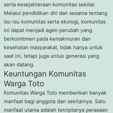
serta kesejahteraan komunitas sekitar.
Melalui pendidikan diri dan sesama tentang
isu-isu komunitas serta ekologi, komunitas
ini dapat menjadi agen perubah yang
berkomitmen pada kemakmuran dan
kesehatan masyarakat, tidak hanya untuk
saat ini, tetapi juga untuk generasi yang
akan datang.
Keuntungan Komunitas
Warga Toto
Komunitas Warga Toto memberikan banyak
manfaat bagi anggota dan sekitarnya. Satu
manfaat utama adalah terciptanya perasaan