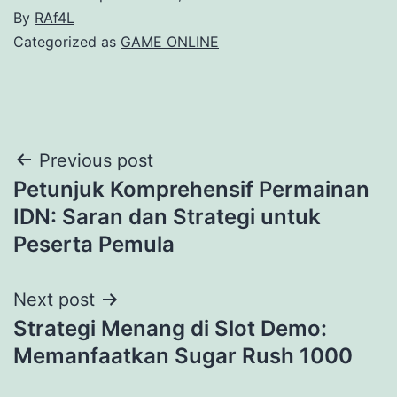
By
RAf4L
Categorized as
GAME ONLINE
Post
Previous post
Petunjuk Komprehensif Permainan
navigation
IDN: Saran dan Strategi untuk
Peserta Pemula
Next post
Strategi Menang di Slot Demo:
Memanfaatkan Sugar Rush 1000