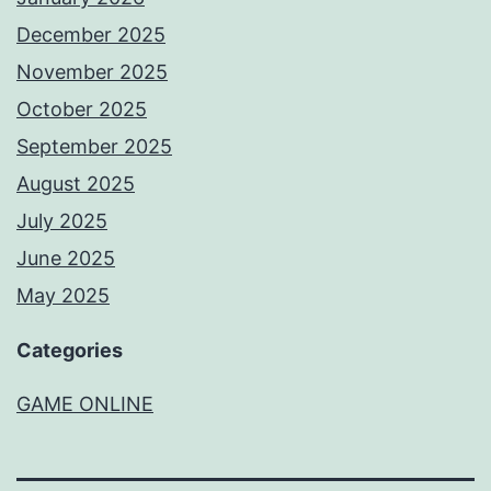
December 2025
November 2025
October 2025
September 2025
August 2025
July 2025
June 2025
May 2025
Categories
GAME ONLINE