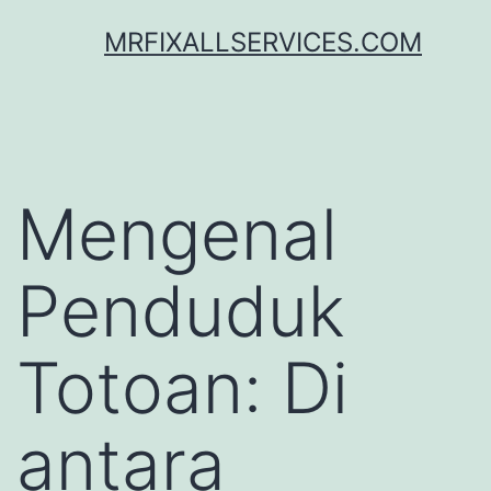
Skip
MRFIXALLSERVICES.COM
to
content
Mengenal
Penduduk
Totoan: Di
antara