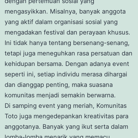
dengan pertemuan sosial yang
mengasyikkan. Misalnya, banyak anggota
yang aktif dalam organisasi sosial yang
mengadakan festival dan perayaan khusus.
Ini tidak hanya tentang bersenang-senang,
tetapi juga meneguhkan rasa persatuan dan
kehidupan bersama. Dengan adanya event
seperti ini, setiap individu merasa dihargai
dan dianggap penting, maka suasana
komunitas menjadi semakin berwarna.
Di samping event yang meriah, Komunitas
Toto juga mengedepankan kreativitas para
anggotanya. Banyak yang ikut serta dalam
lomba-lomba menarik yang memacu