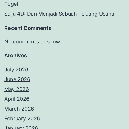
Togel
Salju 4D: Dari Menjadi Sebuah Peluang Usaha
Recent Comments
No comments to show.
Archives
July 2026
June 2026
May 2026
April 2026
March 2026
February 2026
January 2026