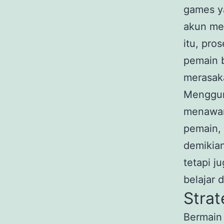
games y
akun me
itu, pr
pemain b
merasaka
Menggun
menawar
pemain, 
demikia
tetapi 
belajar 
Strat
Bermain