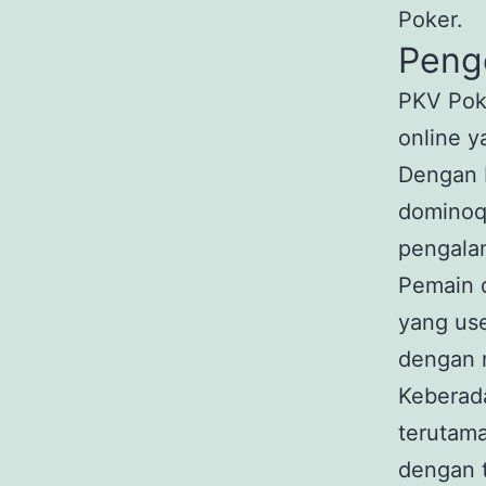
Poker.
Peng
PKV Pok
online y
Dengan 
dominoq
pengala
Pemain 
yang use
dengan 
Keberad
terutam
dengan t