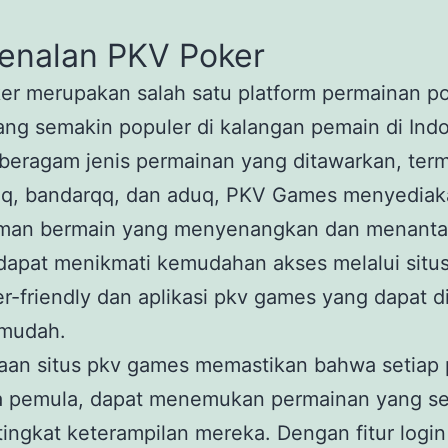
enalan PKV Poker
er merupakan salah satu platform permainan p
ang semakin populer di kalangan pemain di Indo
beragam jenis permainan yang ditawarkan, ter
q, bandarqq, dan aduq, PKV Games menyediak
man bermain yang menyenangkan dan menanta
dapat menikmati kemudahan akses melalui situ
r-friendly dan aplikasi pkv games yang dapat 
mudah.
aan situs pkv games memastikan bahwa setiap 
a pemula, dapat menemukan permainan yang se
ingkat keterampilan mereka. Dengan fitur login