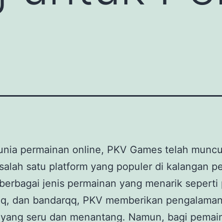
unia permainan online, PKV Games telah muncu
salah satu platform yang populer di kalangan p
erbagai jenis permainan yang menarik seperti 
q, dan bandarqq, PKV memberikan pengalama
 yang seru dan menantang. Namun, bagi pemai