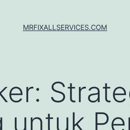
MRFIXALLSERVICES.COM
er: Strate
 untuk Pe