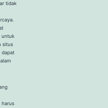
ar tidak
ercaya.
at
 untuk
 situs
a dapat
dalam
yang
 harus