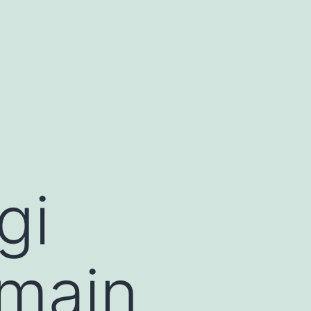
gi
main