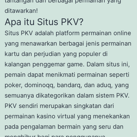
tantangan dari berbagai permainan yang
ditawarkan!
Apa itu Situs PKV?
Situs PKV adalah platform permainan online
yang menawarkan berbagai jenis permainan
kartu dan perjudian yang populer di
kalangan penggemar game. Dalam situs ini,
pemain dapat menikmati permainan seperti
poker, dominoqq, bandarq, dan aduq, yang
semuanya dikategorikan dalam sistem PKV.
PKV sendiri merupakan singkatan dari
permainan kasino virtual yang menekankan
pada pengalaman bermain yang seru dan
menghibur bagi para penggunanya.