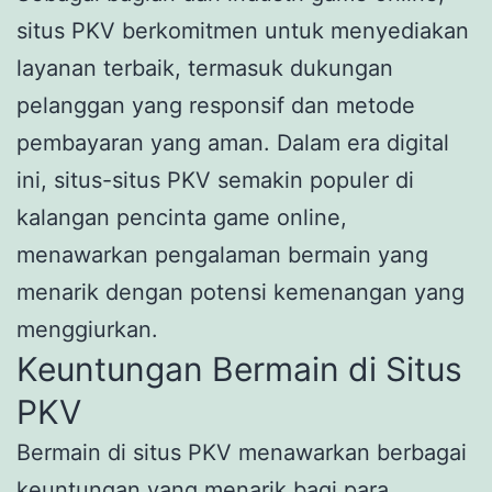
situs PKV berkomitmen untuk menyediakan
layanan terbaik, termasuk dukungan
pelanggan yang responsif dan metode
pembayaran yang aman. Dalam era digital
ini, situs-situs PKV semakin populer di
kalangan pencinta game online,
menawarkan pengalaman bermain yang
menarik dengan potensi kemenangan yang
menggiurkan.
Keuntungan Bermain di Situs
PKV
Bermain di situs PKV menawarkan berbagai
keuntungan yang menarik bagi para