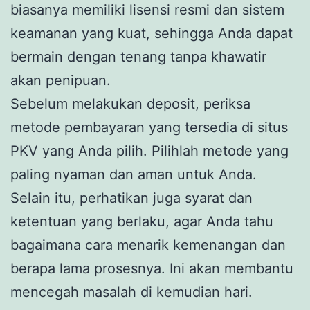
biasanya memiliki lisensi resmi dan sistem
keamanan yang kuat, sehingga Anda dapat
bermain dengan tenang tanpa khawatir
akan penipuan.
Sebelum melakukan deposit, periksa
metode pembayaran yang tersedia di situs
PKV yang Anda pilih. Pilihlah metode yang
paling nyaman dan aman untuk Anda.
Selain itu, perhatikan juga syarat dan
ketentuan yang berlaku, agar Anda tahu
bagaimana cara menarik kemenangan dan
berapa lama prosesnya. Ini akan membantu
mencegah masalah di kemudian hari.