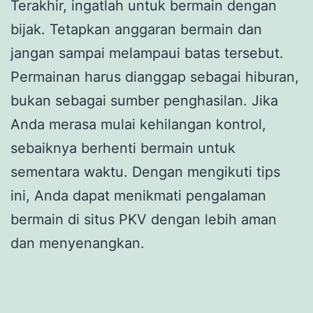
Terakhir, ingatlah untuk bermain dengan
bijak. Tetapkan anggaran bermain dan
jangan sampai melampaui batas tersebut.
Permainan harus dianggap sebagai hiburan,
bukan sebagai sumber penghasilan. Jika
Anda merasa mulai kehilangan kontrol,
sebaiknya berhenti bermain untuk
sementara waktu. Dengan mengikuti tips
ini, Anda dapat menikmati pengalaman
bermain di situs PKV dengan lebih aman
dan menyenangkan.