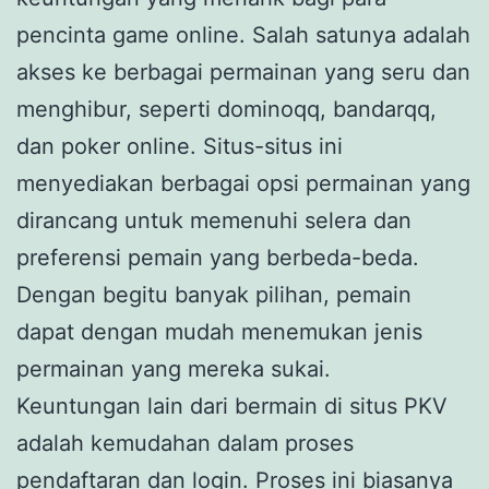
pencinta game online. Salah satunya adalah
akses ke berbagai permainan yang seru dan
menghibur, seperti dominoqq, bandarqq,
dan poker online. Situs-situs ini
menyediakan berbagai opsi permainan yang
dirancang untuk memenuhi selera dan
preferensi pemain yang berbeda-beda.
Dengan begitu banyak pilihan, pemain
dapat dengan mudah menemukan jenis
permainan yang mereka sukai.
Keuntungan lain dari bermain di situs PKV
adalah kemudahan dalam proses
pendaftaran dan login. Proses ini biasanya