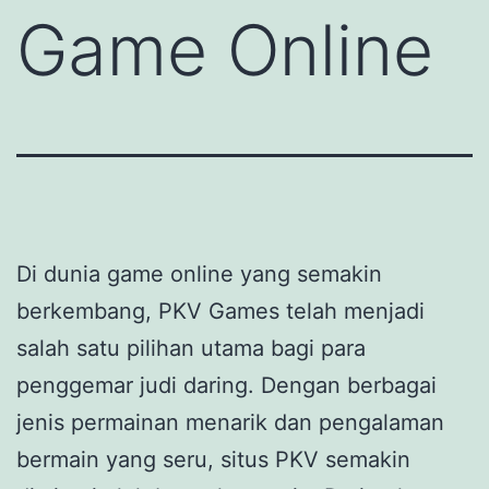
Game Online
Di dunia game online yang semakin
berkembang, PKV Games telah menjadi
salah satu pilihan utama bagi para
penggemar judi daring. Dengan berbagai
jenis permainan menarik dan pengalaman
bermain yang seru, situs PKV semakin