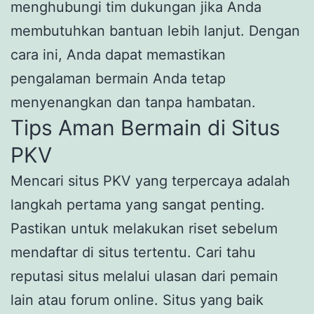
menghubungi tim dukungan jika Anda
membutuhkan bantuan lebih lanjut. Dengan
cara ini, Anda dapat memastikan
pengalaman bermain Anda tetap
menyenangkan dan tanpa hambatan.
Tips Aman Bermain di Situs
PKV
Mencari situs PKV yang terpercaya adalah
langkah pertama yang sangat penting.
Pastikan untuk melakukan riset sebelum
mendaftar di situs tertentu. Cari tahu
reputasi situs melalui ulasan dari pemain
lain atau forum online. Situs yang baik