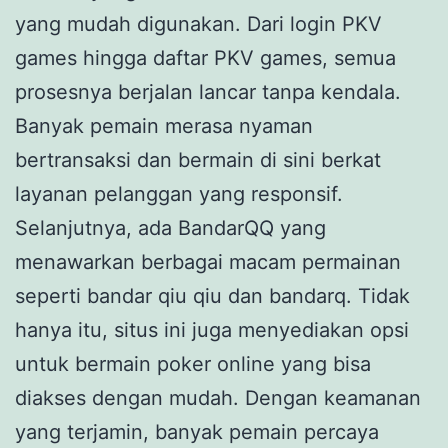
yang mudah digunakan. Dari login PKV
games hingga daftar PKV games, semua
prosesnya berjalan lancar tanpa kendala.
Banyak pemain merasa nyaman
bertransaksi dan bermain di sini berkat
layanan pelanggan yang responsif.
Selanjutnya, ada BandarQQ yang
menawarkan berbagai macam permainan
seperti bandar qiu qiu dan bandarq. Tidak
hanya itu, situs ini juga menyediakan opsi
untuk bermain poker online yang bisa
diakses dengan mudah. Dengan keamanan
yang terjamin, banyak pemain percaya