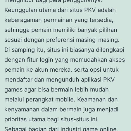
Keunggulan utama dari situs PKV adalah
keberagaman permainan yang tersedia,
sehingga pemain memiliki banyak pilihan
sesuai dengan preferensi masing-masing.
Di samping itu, situs ini biasanya dilengkapi
dengan fitur login yang memudahkan akses
pemain ke akun mereka, serta opsi untuk
mendaftar dan mengunduh aplikasi PKV
games agar bisa bermain lebih mudah
melalui perangkat mobile. Keamanan dan
kenyamanan dalam bermain juga menjadi
prioritas utama bagi situs-situs ini.
Sebagai bagian dari industri game online,