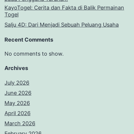
KayoTogel: Cerita dan Fakta di Balik Permainan
Togel
Salju 4D: Dari Menjadi Sebuah Peluang Usaha
Recent Comments
No comments to show.
Archives
July 2026
June 2026
May 2026
April 2026
March 2026
February 2026