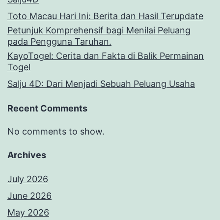
Toto Macau Hari Ini: Berita dan Hasil Terupdate
Petunjuk Komprehensif bagi Menilai Peluang
pada Pengguna Taruhan.
KayoTogel: Cerita dan Fakta di Balik Permainan
Togel
Salju 4D: Dari Menjadi Sebuah Peluang Usaha
Recent Comments
No comments to show.
Archives
July 2026
June 2026
May 2026