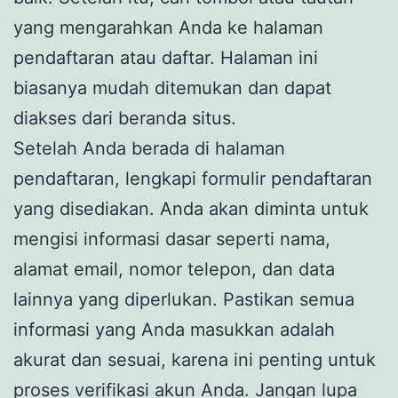
yang mengarahkan Anda ke halaman
pendaftaran atau daftar. Halaman ini
biasanya mudah ditemukan dan dapat
diakses dari beranda situs.
Setelah Anda berada di halaman
pendaftaran, lengkapi formulir pendaftaran
yang disediakan. Anda akan diminta untuk
mengisi informasi dasar seperti nama,
alamat email, nomor telepon, dan data
lainnya yang diperlukan. Pastikan semua
informasi yang Anda masukkan adalah
akurat dan sesuai, karena ini penting untuk
proses verifikasi akun Anda. Jangan lupa