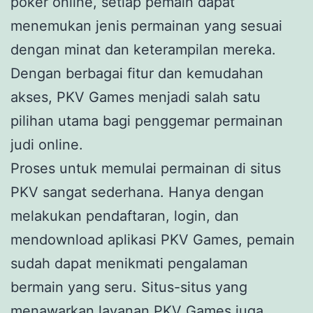
poker online, setiap pemain dapat
menemukan jenis permainan yang sesuai
dengan minat dan keterampilan mereka.
Dengan berbagai fitur dan kemudahan
akses, PKV Games menjadi salah satu
pilihan utama bagi penggemar permainan
judi online.
Proses untuk memulai permainan di situs
PKV sangat sederhana. Hanya dengan
melakukan pendaftaran, login, dan
mendownload aplikasi PKV Games, pemain
sudah dapat menikmati pengalaman
bermain yang seru. Situs-situs yang
menawarkan layanan PKV Games juga