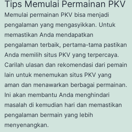
Tips Memulai Permainan PKV
Memulai permainan PKV bisa menjadi
pengalaman yang mengasyikkan. Untuk
memastikan Anda mendapatkan
pengalaman terbaik, pertama-tama pastikan
Anda memilih situs PKV yang terpercaya.
Carilah ulasan dan rekomendasi dari pemain
lain untuk menemukan situs PKV yang
aman dan menawarkan berbagai permainan.
Ini akan membantu Anda menghindari
masalah di kemudian hari dan memastikan
pengalaman bermain yang lebih
menyenangkan.