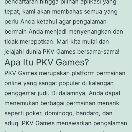
pendaftaran hingga pilihan aplikasi yang
tepat, kami akan membahas semua yang
perlu Anda ketahui agar pengalaman
bermain Anda menjadi menyenangkan dan
tidak merepotkan. Mari kita mulai dan
jelajahi dunia PKV Games bersama-sama!
Apa Itu PKV Games?
PKV Games merupakan platform permainan
online yang sangat populer di kalangan
penggemar judi. Di dalamnya, Anda dapat
menemukan berbagai permainan menarik
seperti poker, dominoqq, bandarq, dan
aduq. PKV Games menawarkan pengalaman