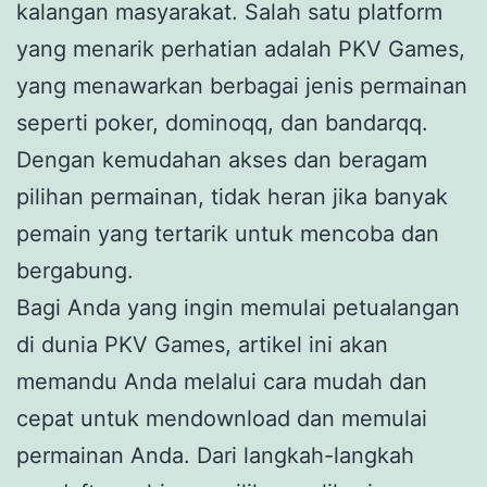
kalangan masyarakat. Salah satu platform
yang menarik perhatian adalah PKV Games,
yang menawarkan berbagai jenis permainan
seperti poker, dominoqq, dan bandarqq.
Dengan kemudahan akses dan beragam
pilihan permainan, tidak heran jika banyak
pemain yang tertarik untuk mencoba dan
bergabung.
Bagi Anda yang ingin memulai petualangan
di dunia PKV Games, artikel ini akan
memandu Anda melalui cara mudah dan
cepat untuk mendownload dan memulai
permainan Anda. Dari langkah-langkah