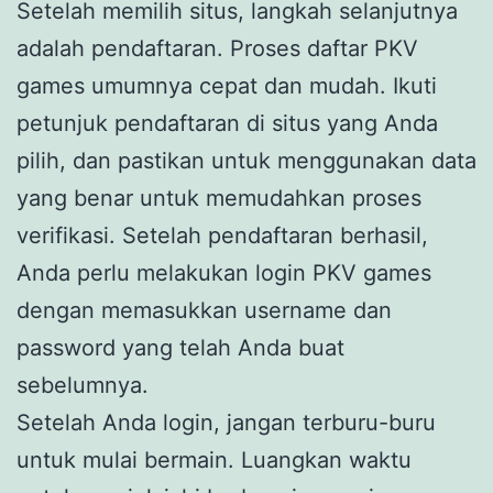
Setelah memilih situs, langkah selanjutnya
adalah pendaftaran. Proses daftar PKV
games umumnya cepat dan mudah. Ikuti
petunjuk pendaftaran di situs yang Anda
pilih, dan pastikan untuk menggunakan data
yang benar untuk memudahkan proses
verifikasi. Setelah pendaftaran berhasil,
Anda perlu melakukan login PKV games
dengan memasukkan username dan
password yang telah Anda buat
sebelumnya.
Setelah Anda login, jangan terburu-buru
untuk mulai bermain. Luangkan waktu