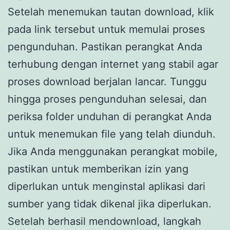
Setelah menemukan tautan download, klik
pada link tersebut untuk memulai proses
pengunduhan. Pastikan perangkat Anda
terhubung dengan internet yang stabil agar
proses download berjalan lancar. Tunggu
hingga proses pengunduhan selesai, dan
periksa folder unduhan di perangkat Anda
untuk menemukan file yang telah diunduh.
Jika Anda menggunakan perangkat mobile,
pastikan untuk memberikan izin yang
diperlukan untuk menginstal aplikasi dari
sumber yang tidak dikenal jika diperlukan.
Setelah berhasil mendownload, langkah