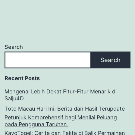
Search
Search
Recent Posts
Mengenal Lebih Dekat Fitur-Fitur Menarik di
Salju4D
Toto Macau Hari Ini: Berita dan Hasil Terupdate
Petunjuk Komprehensif bagi Menilai Peluang
pada Pengguna Taruhan.
KayoTogel: Cerita dan Fakta di Balik Permainan