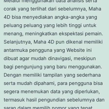
Melalui menggunakan data analisis serta
corak yang terlihat dari sebelumnya, Maha
4D bisa menyediakan angka-angka yang
peluang peluang yang lebih tinggi untuk
menang, meningkatkan ekspektasi pemain.
Selanjutnya, Maha 4D pun dikenal memiliki
antarmuka pengguna yang Website ini
dibuat agar mudah dinavigasi, meskipun
bagi pengunjung yang baru menggunakan.
Dengan memiliki tampilan yang sederhana
serta mudah dipahami, para pengguna bisa
segera menemukan data yang diperlukan,
termasuk hasil pengundian sebelumnya dan
saran dalam memilih nomor yang tepat.