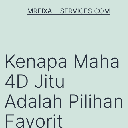
Skip
MRFIXALLSERVICES.COM
to
content
Kenapa Maha
4D Jitu
Adalah Pilihan
Favorit