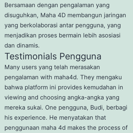
Bersamaan dengan pengalaman yang
disuguhkan, Maha 4D membangun jaringan
yang berkolaborasi antar pengguna, yang
menjadikan proses bermain lebih asosiasi
dan dinamis.
Testimonials Pengguna
Many users yang telah merasakan
pengalaman with maha4d. They mengaku
bahwa platform ini provides kemudahan in
viewing and choosing angka-angka yang
mereka sukai. One pengguna, Budi, berbagi
his experience. He menyatakan that
penggunaan maha 4d makes the process of