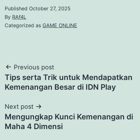
Published
October 27, 2025
By
RAf4L
Categorized as
GAME ONLINE
Post
Previous post
Tips serta Trik untuk Mendapatkan
navigation
Kemenangan Besar di IDN Play
Next post
Mengungkap Kunci Kemenangan di
Maha 4 Dimensi