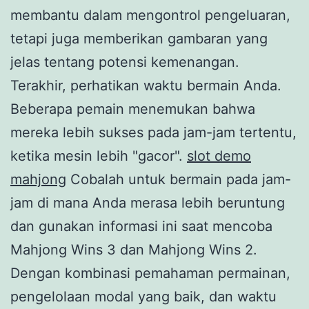
membantu dalam mengontrol pengeluaran,
tetapi juga memberikan gambaran yang
jelas tentang potensi kemenangan.
Terakhir, perhatikan waktu bermain Anda.
Beberapa pemain menemukan bahwa
mereka lebih sukses pada jam-jam tertentu,
ketika mesin lebih "gacor".
slot demo
mahjong
Cobalah untuk bermain pada jam-
jam di mana Anda merasa lebih beruntung
dan gunakan informasi ini saat mencoba
Mahjong Wins 3 dan Mahjong Wins 2.
Dengan kombinasi pemahaman permainan,
pengelolaan modal yang baik, dan waktu