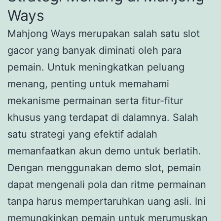
Ways
Mahjong Ways merupakan salah satu slot
gacor yang banyak diminati oleh para
pemain. Untuk meningkatkan peluang
menang, penting untuk memahami
mekanisme permainan serta fitur-fitur
khusus yang terdapat di dalamnya. Salah
satu strategi yang efektif adalah
memanfaatkan akun demo untuk berlatih.
Dengan menggunakan demo slot, pemain
dapat mengenali pola dan ritme permainan
tanpa harus mempertaruhkan uang asli. Ini
memungkinkan pemain untuk merumuskan