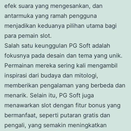
efek suara yang mengesankan, dan
antarmuka yang ramah pengguna
menjadikan keduanya pilihan utama bagi
para pemain slot.
Salah satu keunggulan PG Soft adalah
fokusnya pada desain dan tema yang unik.
Permainan mereka sering kali mengambil
inspirasi dari budaya dan mitologi,
memberikan pengalaman yang berbeda dan
menarik. Selain itu, PG Soft juga
menawarkan slot dengan fitur bonus yang
bermanfaat, seperti putaran gratis dan
pengali, yang semakin meningkatkan