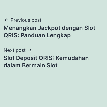
Post
Previous post
Menangkan Jackpot dengan Slot
navigation
QRIS: Panduan Lengkap
Next post
Slot Deposit QRIS: Kemudahan
dalam Bermain Slot