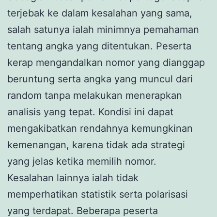
terjebak ke dalam kesalahan yang sama,
salah satunya ialah minimnya pemahaman
tentang angka yang ditentukan. Peserta
kerap mengandalkan nomor yang dianggap
beruntung serta angka yang muncul dari
random tanpa melakukan menerapkan
analisis yang tepat. Kondisi ini dapat
mengakibatkan rendahnya kemungkinan
kemenangan, karena tidak ada strategi
yang jelas ketika memilih nomor.
Kesalahan lainnya ialah tidak
memperhatikan statistik serta polarisasi
yang terdapat. Beberapa peserta