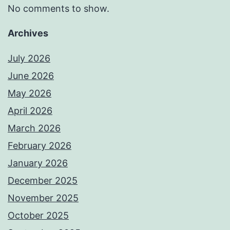
No comments to show.
Archives
July 2026
June 2026
May 2026
April 2026
March 2026
February 2026
January 2026
December 2025
November 2025
October 2025