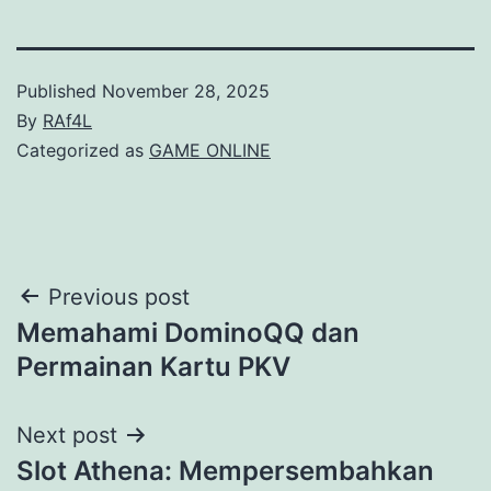
Published
November 28, 2025
By
RAf4L
Categorized as
GAME ONLINE
Post
Previous post
Memahami DominoQQ dan
navigation
Permainan Kartu PKV
Next post
Slot Athena: Mempersembahkan