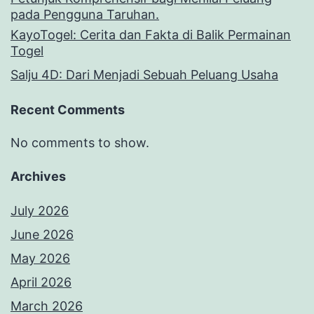
pada Pengguna Taruhan.
KayoTogel: Cerita dan Fakta di Balik Permainan
Togel
Salju 4D: Dari Menjadi Sebuah Peluang Usaha
Recent Comments
No comments to show.
Archives
July 2026
June 2026
May 2026
April 2026
March 2026