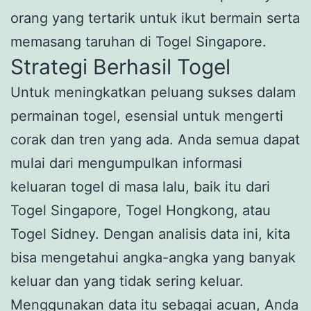
orang yang tertarik untuk ikut bermain serta
memasang taruhan di Togel Singapore.
Strategi Berhasil Togel
Untuk meningkatkan peluang sukses dalam
permainan togel, esensial untuk mengerti
corak dan tren yang ada. Anda semua dapat
mulai dari mengumpulkan informasi
keluaran togel di masa lalu, baik itu dari
Togel Singapore, Togel Hongkong, atau
Togel Sidney. Dengan analisis data ini, kita
bisa mengetahui angka-angka yang banyak
keluar dan yang tidak sering keluar.
Menggunakan data itu sebagai acuan, Anda