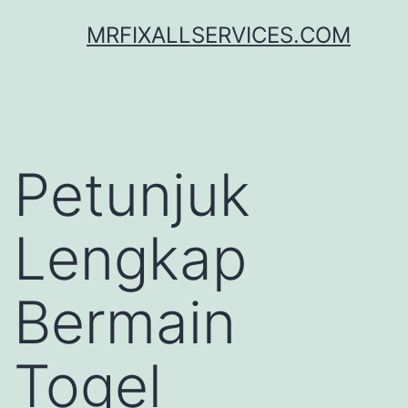
Skip
MRFIXALLSERVICES.COM
to
content
Petunjuk
Lengkap
Bermain
Togel