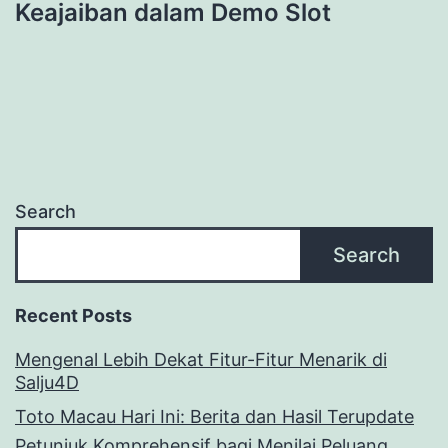
Keajaiban dalam Demo Slot
Search
Search
Recent Posts
Mengenal Lebih Dekat Fitur-Fitur Menarik di
Salju4D
Toto Macau Hari Ini: Berita dan Hasil Terupdate
Petunjuk Komprehensif bagi Menilai Peluang