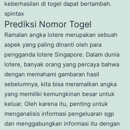
keberhasilan di togel dapat bertambah.
spintax
Prediksi Nomor Togel
Ramalan angka lotere merupakan sebuah
aspek yang paling dinanti oleh para
pengganda lotere Singapore. Dalam dunia
lotere, banyak orang yang percaya bahwa
dengan memahami gambaran hasil
sebelumnya, kita bisa meramalkan angka
yang memiliki kemungkinan besar untuk
keluar. Oleh karena itu, penting untuk
menganalisis informasi pengeluaran sgp
dan menggabungkan informasi itu dengan