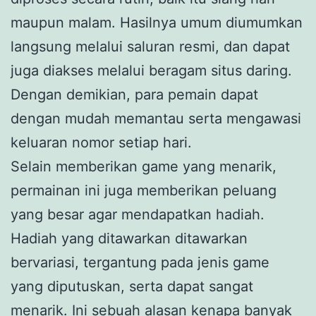
maupun malam. Hasilnya umum diumumkan
langsung melalui saluran resmi, dan dapat
juga diakses melalui beragam situs daring.
Dengan demikian, para pemain dapat
dengan mudah memantau serta mengawasi
keluaran nomor setiap hari.
Selain memberikan game yang menarik,
permainan ini juga memberikan peluang
yang besar agar mendapatkan hadiah.
Hadiah yang ditawarkan ditawarkan
bervariasi, tergantung pada jenis game
yang diputuskan, serta dapat sangat
menarik. Ini sebuah alasan kenapa banyak