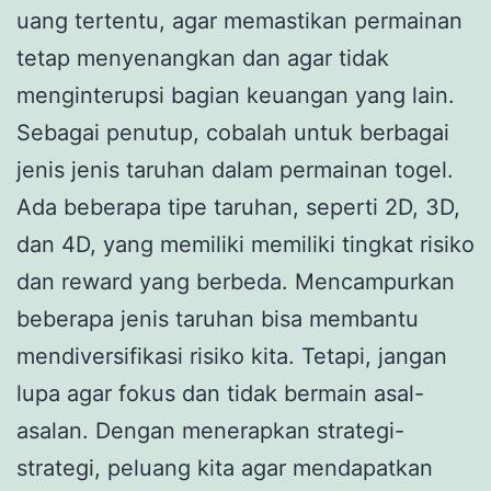
uang tertentu, agar memastikan permainan
tetap menyenangkan dan agar tidak
menginterupsi bagian keuangan yang lain.
Sebagai penutup, cobalah untuk berbagai
jenis jenis taruhan dalam permainan togel.
Ada beberapa tipe taruhan, seperti 2D, 3D,
dan 4D, yang memiliki memiliki tingkat risiko
dan reward yang berbeda. Mencampurkan
beberapa jenis taruhan bisa membantu
mendiversifikasi risiko kita. Tetapi, jangan
lupa agar fokus dan tidak bermain asal-
asalan. Dengan menerapkan strategi-
strategi, peluang kita agar mendapatkan