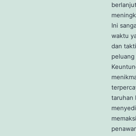
berlanju
meningk
Ini sang
waktu y
dan takt
peluang 
Keuntung
menikmat
terperc
taruhan 
menyedi
memaksi
penawara