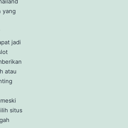
hailand
n yang
r
pat jadi
lot
mberikan
ah atau
nting
 meski
ih situs
egah