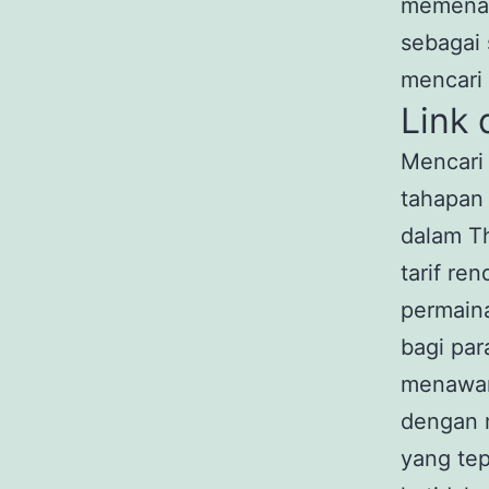
memenan
sebagai 
mencari
Link
Mencari 
tahapan 
dalam Th
tarif re
permaina
bagi par
menawar
dengan m
yang tep