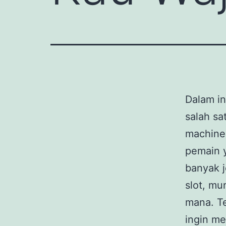
Dalam in
salah sa
machine.
pemain 
banyak j
slot, mu
mana. Te
ingin m