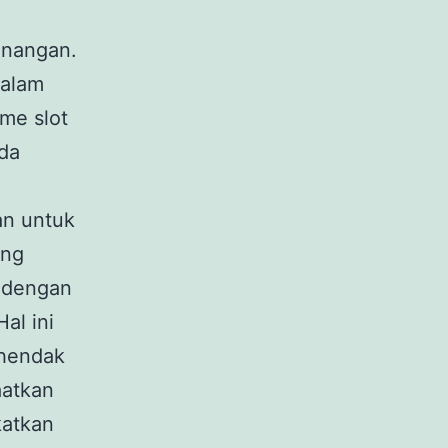
enangan.
dalam
me slot
ada
an untuk
ang
 dengan
al ini
 hendak
atkan
katkan