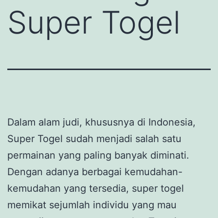
Super Togel
Dalam alam judi, khususnya di Indonesia,
Super Togel sudah menjadi salah satu
permainan yang paling banyak diminati.
Dengan adanya berbagai kemudahan-
kemudahan yang tersedia, super togel
memikat sejumlah individu yang mau