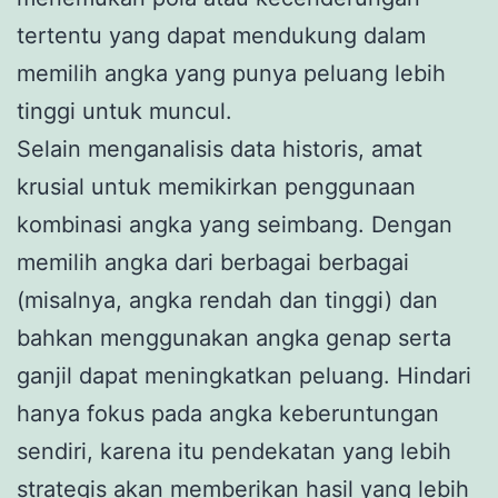
tertentu yang dapat mendukung dalam
memilih angka yang punya peluang lebih
tinggi untuk muncul.
Selain menganalisis data historis, amat
krusial untuk memikirkan penggunaan
kombinasi angka yang seimbang. Dengan
memilih angka dari berbagai berbagai
(misalnya, angka rendah dan tinggi) dan
bahkan menggunakan angka genap serta
ganjil dapat meningkatkan peluang. Hindari
hanya fokus pada angka keberuntungan
sendiri, karena itu pendekatan yang lebih
strategis akan memberikan hasil yang lebih