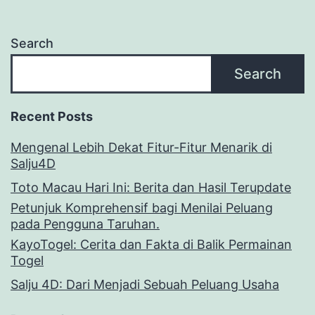
Search
Search
Recent Posts
Mengenal Lebih Dekat Fitur-Fitur Menarik di
Salju4D
Toto Macau Hari Ini: Berita dan Hasil Terupdate
Petunjuk Komprehensif bagi Menilai Peluang
pada Pengguna Taruhan.
KayoTogel: Cerita dan Fakta di Balik Permainan
Togel
Salju 4D: Dari Menjadi Sebuah Peluang Usaha