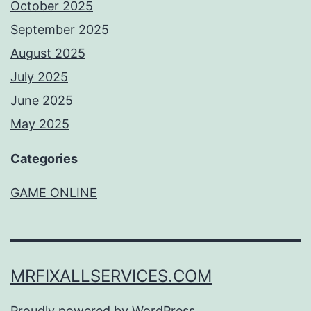
October 2025
September 2025
August 2025
July 2025
June 2025
May 2025
Categories
GAME ONLINE
MRFIXALLSERVICES.COM
Proudly powered by
WordPress
.