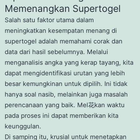
Memenangkan Supertogel
Salah satu faktor utama dalam
meningkatkan kesempatan menang di
supertogel adalah memahami corak dan
data dari hasil sebelumnya. Melalui
menganalisis angka yang kerap tayang, kita
dapat mengidentifikasi urutan yang lebih
besar kemungkinan untuk dipilih. Ini tidak
hanya soal nasib, melainkan juga masalah
perencanaan yang baik. Mel花kan waktu
pada proses ini dapat memberikan kita
keunggulan.
Di samping itu, krusial untuk menetapkan