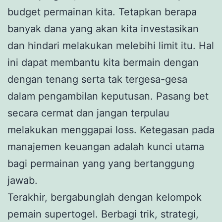
budget permainan kita. Tetapkan berapa
banyak dana yang akan kita investasikan
dan hindari melakukan melebihi limit itu. Hal
ini dapat membantu kita bermain dengan
dengan tenang serta tak tergesa-gesa
dalam pengambilan keputusan. Pasang bet
secara cermat dan jangan terpulau
melakukan menggapai loss. Ketegasan pada
manajemen keuangan adalah kunci utama
bagi permainan yang yang bertanggung
jawab.
Terakhir, bergabunglah dengan kelompok
pemain supertogel. Berbagi trik, strategi,