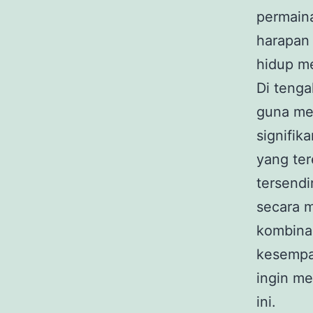
permaina
harapan
hidup m
Di tenga
guna me
signifik
yang te
tersendi
secara 
kombinas
kesempat
ingin me
ini.