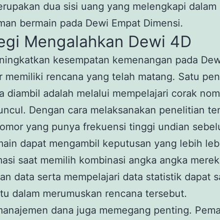
erupakan dua sisi uang yang melengkapi dalam
man bermain pada Dewi Empat Dimensi.
tegi Mengalahkan Dewi 4D
ningkatkan kesempatan kemenangan pada Dew
ar memiliki rencana yang telah matang. Satu pe
a diambil adalah melalui mempelajari corak no
ncul. Dengan cara melaksanakan penelitian te
omor yang punya frekuensi tinggi undian sebe
ain dapat mengambil keputusan yang lebih leb
masi saat memilih kombinasi angka angka merek
n data serta mempelajari data statistik dapat 
u dalam merumuskan rencana tersebut.
 manajemen dana juga memegang penting. Pema