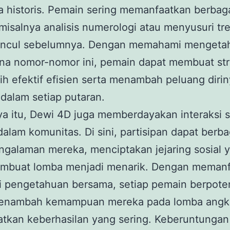
a historis. Pemain sering memanfaatkan berbag
isalnya analisis numerologi atau menyusuri tr
ncul sebelumnya. Dengan memahami mengeta
na nomor-nomor ini, pemain dapat membuat str
ih efektif efisien serta menambah peluang dirin
dalam setiap putaran.
ya itu, Dewi 4D juga memberdayakan interaksi 
alam komunitas. Di sini, partisipan dapat berbag
ngalaman mereka, menciptakan jejaring sosial 
mbuat lomba menjadi menarik. Dengan meman
 pengetahuan bersama, setiap pemain berpote
enambah kemampuan mereka pada lomba angka
tkan keberhasilan yang sering. Keberuntungan