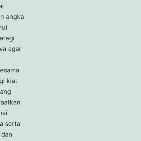
ai
en angka
hui
ategi
ya agar
sesama
i kiat
yang
faatkan
nsi
 serta
 dan