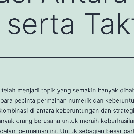
 serta Tak
telah menjadi topik yang semakin banyak diba
 para pecinta permainan numerik dan keberunt
ombinasi di antara keberuntungan dan strateg
anyak orang berusaha untuk meraih keberhasila
dalam permainan ini. Untuk sebagian besar part