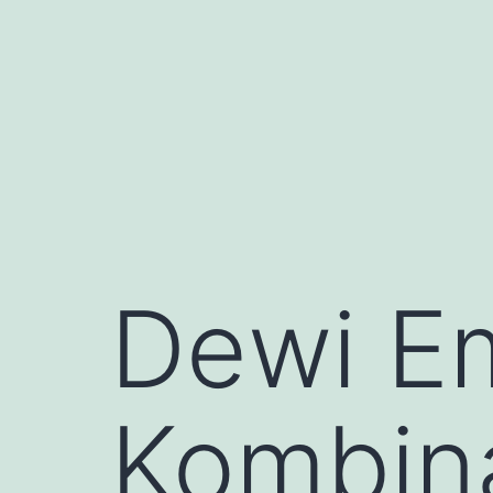
Skip
to
content
Dewi Em
Kombina