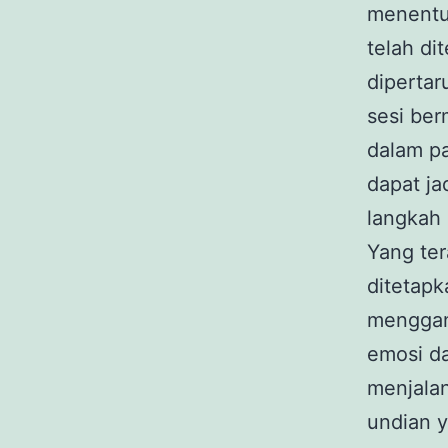
menentuk
telah di
dipertar
sesi ber
dalam pa
dapat ja
langkah 
Yang ter
ditetapk
menggant
emosi da
menjalan
undian y