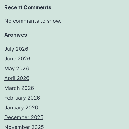
Recent Comments
No comments to show.
Archives
July 2026
June 2026
May 2026
April 2026
March 2026
February 2026
January 2026
December 2025
November 2025