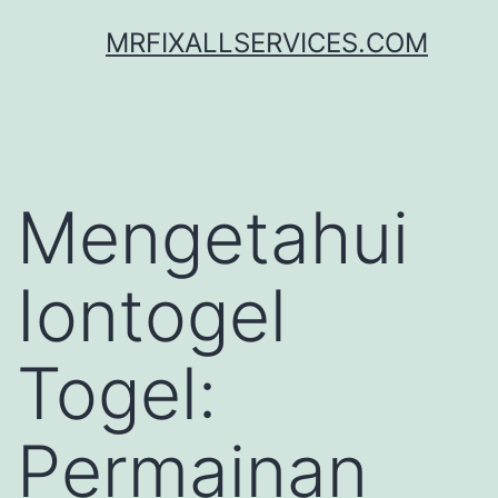
Skip
MRFIXALLSERVICES.COM
to
content
Mengetahui
Iontogel
Togel:
Permainan