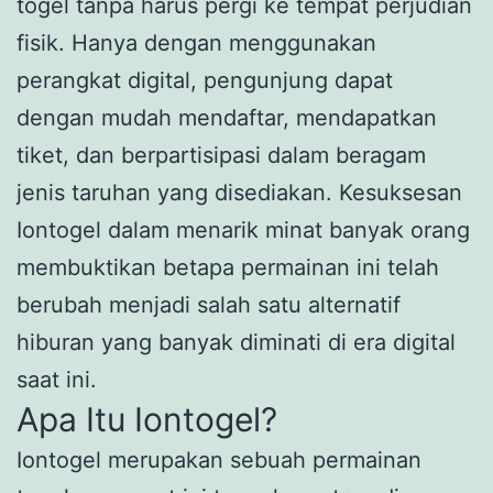
togel tanpa harus pergi ke tempat perjudian
fisik. Hanya dengan menggunakan
perangkat digital, pengunjung dapat
dengan mudah mendaftar, mendapatkan
tiket, dan berpartisipasi dalam beragam
jenis taruhan yang disediakan. Kesuksesan
Iontogel dalam menarik minat banyak orang
membuktikan betapa permainan ini telah
berubah menjadi salah satu alternatif
hiburan yang banyak diminati di era digital
saat ini.
Apa Itu Iontogel?
Iontogel merupakan sebuah permainan