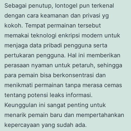
Sebagai penutup, Iontogel pun terkenal
dengan cara keamanan dan privasi yg
kokoh. Tempat permainan tersebut
memakai teknologi enkripsi modern untuk
menjaga data pribadi pengguna serta
pertukaran pengguna. Hal ini memberikan
perasaan nyaman untuk petaruh, sehingga
para pemain bisa berkonsentrasi dan
menikmati permainan tanpa merasa cemas
tentang potensi leaks informasi.
Keunggulan ini sangat penting untuk
menarik pemain baru dan mempertahankan
kepercayaan yang sudah ada.