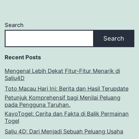
Search
Search
Recent Posts
Mengenal Lebih Dekat Fitur-Fitur Menarik di
Salju4D
Toto Macau Hari Ini: Berita dan Hasil Terupdate
Petunjuk Komprehensif bagi Menilai Peluang
pada Pengguna Taruhan.
KayoTogel: Cerita dan Fakta di Balik Permainan
Togel
Salju 4D: Dari Menjadi Sebuah Peluang Usaha