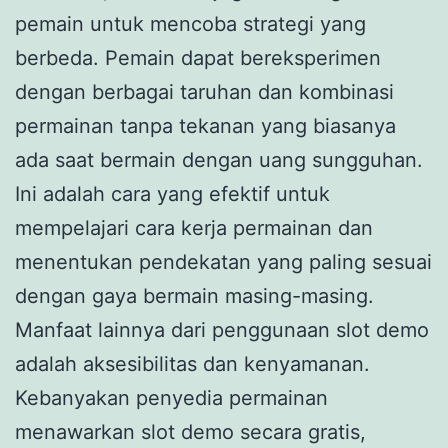
pemain untuk mencoba strategi yang
berbeda. Pemain dapat bereksperimen
dengan berbagai taruhan dan kombinasi
permainan tanpa tekanan yang biasanya
ada saat bermain dengan uang sungguhan.
Ini adalah cara yang efektif untuk
mempelajari cara kerja permainan dan
menentukan pendekatan yang paling sesuai
dengan gaya bermain masing-masing.
Manfaat lainnya dari penggunaan slot demo
adalah aksesibilitas dan kenyamanan.
Kebanyakan penyedia permainan
menawarkan slot demo secara gratis,