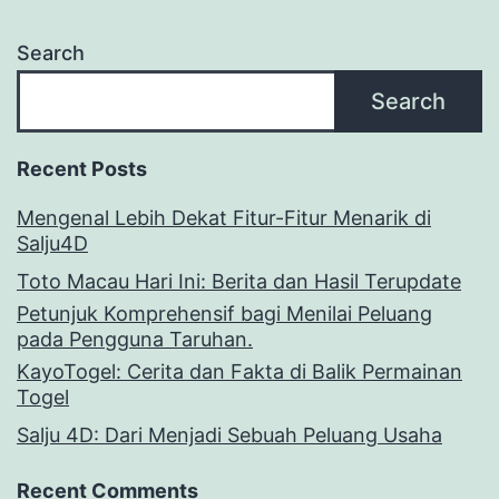
Search
Search
Recent Posts
Mengenal Lebih Dekat Fitur-Fitur Menarik di
Salju4D
Toto Macau Hari Ini: Berita dan Hasil Terupdate
Petunjuk Komprehensif bagi Menilai Peluang
pada Pengguna Taruhan.
KayoTogel: Cerita dan Fakta di Balik Permainan
Togel
Salju 4D: Dari Menjadi Sebuah Peluang Usaha
Recent Comments