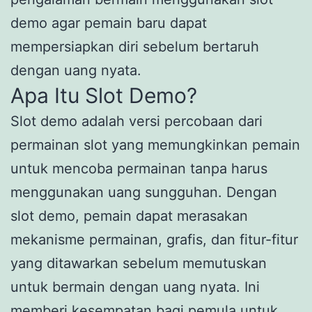
demo agar pemain baru dapat
mempersiapkan diri sebelum bertaruh
dengan uang nyata.
Apa Itu Slot Demo?
Slot demo adalah versi percobaan dari
permainan slot yang memungkinkan pemain
untuk mencoba permainan tanpa harus
menggunakan uang sungguhan. Dengan
slot demo, pemain dapat merasakan
mekanisme permainan, grafis, dan fitur-fitur
yang ditawarkan sebelum memutuskan
untuk bermain dengan uang nyata. Ini
memberi kesempatan bagi pemula untuk