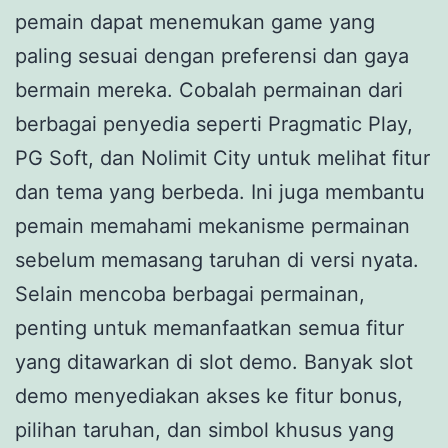
pemain dapat menemukan game yang
paling sesuai dengan preferensi dan gaya
bermain mereka. Cobalah permainan dari
berbagai penyedia seperti Pragmatic Play,
PG Soft, dan Nolimit City untuk melihat fitur
dan tema yang berbeda. Ini juga membantu
pemain memahami mekanisme permainan
sebelum memasang taruhan di versi nyata.
Selain mencoba berbagai permainan,
penting untuk memanfaatkan semua fitur
yang ditawarkan di slot demo. Banyak slot
demo menyediakan akses ke fitur bonus,
pilihan taruhan, dan simbol khusus yang