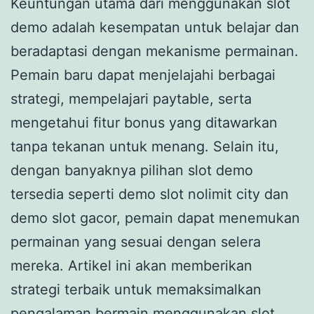
Keuntungan utama dari menggunakan slot
demo adalah kesempatan untuk belajar dan
beradaptasi dengan mekanisme permainan.
Pemain baru dapat menjelajahi berbagai
strategi, mempelajari paytable, serta
mengetahui fitur bonus yang ditawarkan
tanpa tekanan untuk menang. Selain itu,
dengan banyaknya pilihan slot demo
tersedia seperti demo slot nolimit city dan
demo slot gacor, pemain dapat menemukan
permainan yang sesuai dengan selera
mereka. Artikel ini akan memberikan
strategi terbaik untuk memaksimalkan
pengalaman bermain menggunakan slot