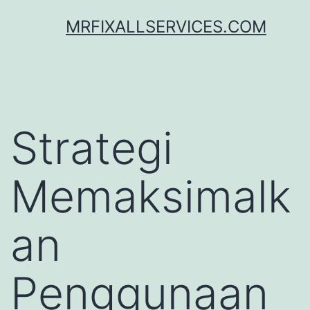
Skip
MRFIXALLSERVICES.COM
to
content
Strategi
Memaksimalk
an
Penggunaan