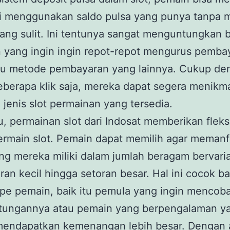
i menggunakan saldo pulsa yang punya tanpa m
ang sulit. Ini tentunya sangat menguntungkan b
 yang ingin ingin repot-repot mengurus pemba
au metode pembayaran yang lainnya. Cukup de
berapa klik saja, mereka dapat segera menikma
 jenis slot permainan yang tersedia.
tu, permainan slot dari Indosat memberikan fleksi
ermain slot. Pemain dapat memilih agar meman
ng mereka miliki dalam jumlah beragam bervaria
oran kecil hingga setoran besar. Hal ini cocok ba
pe pemain, baik itu pemula yang ingin mencob
tungannya atau pemain yang berpengalaman ya
mendapatkan kemenangan lebih besar. Dengan