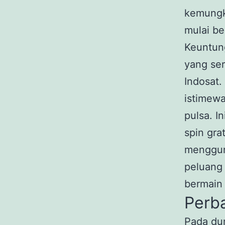
kemungki
mulai be
Keuntung
yang ser
Indosat.
istimew
pulsa. I
spin gr
menggun
peluang
bermain 
Perba
Pada dun