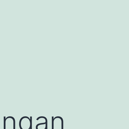
engan