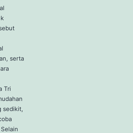
al
uk
rsebut
al
an, serta
para
 Tri
emudahan
 sedikit,
coba
Selain