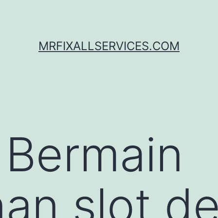
MRFIXALLSERVICES.COM
 Bermain
an slot d