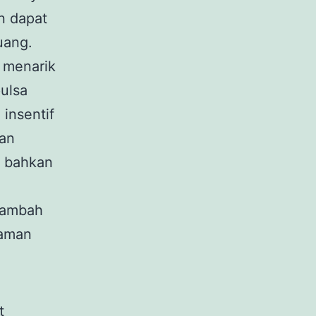
n dapat
uang.
i menarik
pulsa
insentif
an
n bahkan
nambah
laman
t