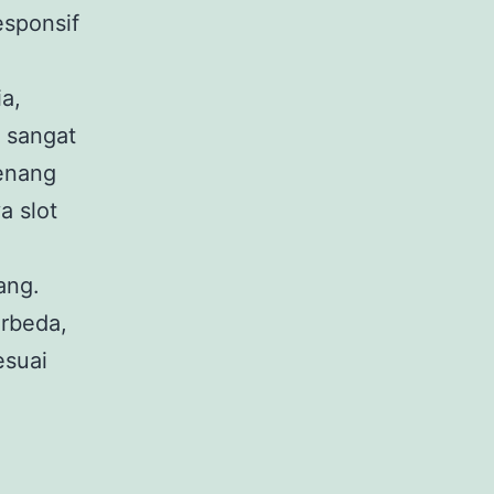
esponsif
ia,
n sangat
tenang
a slot
ang.
rbeda,
esuai