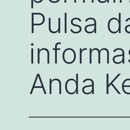
Pulsa da
informa
Anda Ke