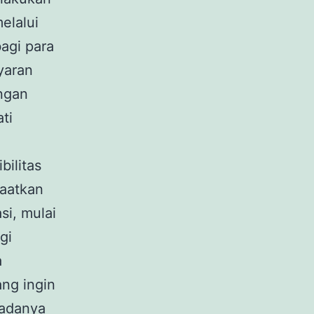
elalui
agi para
yaran
ngan
ti
bilitas
faatkan
si, mulai
gi
a
ng ingin
 adanya