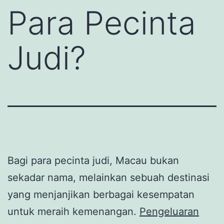
Para Pecinta
Judi?
Bagi para pecinta judi, Macau bukan
sekadar nama, melainkan sebuah destinasi
yang menjanjikan berbagai kesempatan
untuk meraih kemenangan.
Pengeluaran