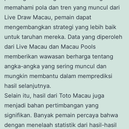
memahami pola dan tren yang muncul dari
Live Draw Macau, pemain dapat
mengembangkan strategi yang lebih baik
untuk taruhan mereka. Data yang diperoleh
dari Live Macau dan Macau Pools
memberikan wawasan berharga tentang
angka-angka yang sering muncul dan
mungkin membantu dalam memprediksi
hasil selanjutnya.
Selain itu, hasil dari Toto Macau juga
menjadi bahan pertimbangan yang
signifikan. Banyak pemain percaya bahwa
dengan menelaah statistik dari hasil-hasil