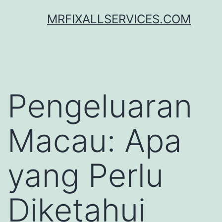
Skip
MRFIXALLSERVICES.COM
to
content
Pengeluaran
Macau: Apa
yang Perlu
Diketahui