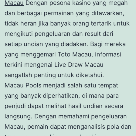
Macau
Dengan pesona kasino yang megah
dan berbagai permainan yang ditawarkan,
tidak heran jika banyak orang tertarik untuk
mengikuti pengeluaran dan result dari
setiap undian yang diadakan. Bagi mereka
yang menggemari Toto Macau, informasi
terkini mengenai Live Draw Macau
sangatlah penting untuk diketahui.
Macau Pools menjadi salah satu tempat
yang banyak diperhatikan, di mana para
penjudi dapat melihat hasil undian secara
langsung. Dengan memahami pengeluaran
Macau, pemain dapat menganalisis pola dan