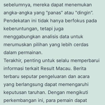
sebelumnya, mereka dapat menemukan
angka-angka yang "panas" atau "dingin".
Pendekatan ini tidak hanya berfokus pada
keberuntungan, tetapi juga
menggabungkan analisis data untuk
merumuskan pilihan yang lebih cerdas
dalam permainan.
Terakhir, penting untuk selalu memperbarui
informasi terkait Result Macau. Berita
terbaru seputar pengeluaran dan acara
yang berlangsung dapat memengaruhi
keputusan taruhan. Dengan mengikuti
perkembangan ini, para pemain dapat