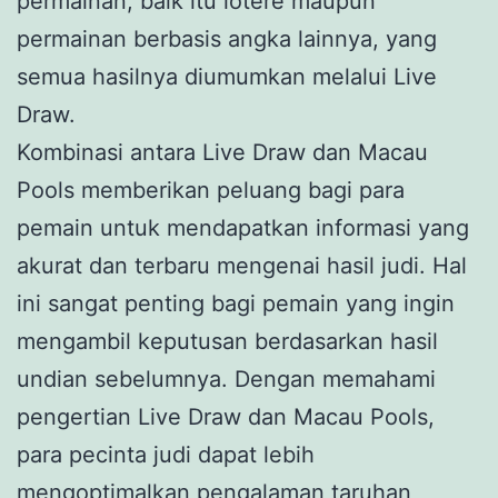
permainan, baik itu lotere maupun
permainan berbasis angka lainnya, yang
semua hasilnya diumumkan melalui Live
Draw.
Kombinasi antara Live Draw dan Macau
Pools memberikan peluang bagi para
pemain untuk mendapatkan informasi yang
akurat dan terbaru mengenai hasil judi. Hal
ini sangat penting bagi pemain yang ingin
mengambil keputusan berdasarkan hasil
undian sebelumnya. Dengan memahami
pengertian Live Draw dan Macau Pools,
para pecinta judi dapat lebih
mengoptimalkan pengalaman taruhan