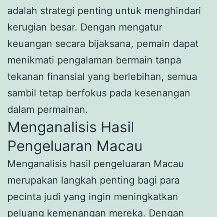
adalah strategi penting untuk menghindari
kerugian besar. Dengan mengatur
keuangan secara bijaksana, pemain dapat
menikmati pengalaman bermain tanpa
tekanan finansial yang berlebihan, semua
sambil tetap berfokus pada kesenangan
dalam permainan.
Menganalisis Hasil
Pengeluaran Macau
Menganalisis hasil pengeluaran Macau
merupakan langkah penting bagi para
pecinta judi yang ingin meningkatkan
peluang kemenangan mereka. Dengan