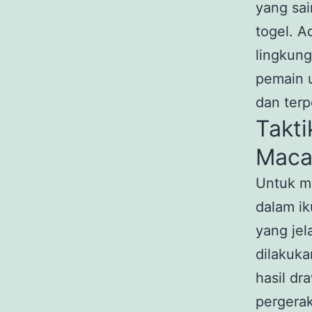
yang sai
togel. A
lingkung
pemain 
dan terp
Takt
Maca
Untuk m
dalam ik
yang jel
dilakuka
hasil d
pergerak