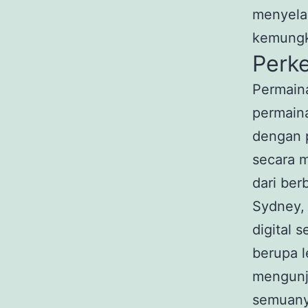
menyela
kemungk
Perk
Permaina
permaina
dengan 
secara 
dari ber
Sydney, 
digital 
berupa l
mengunju
semuany