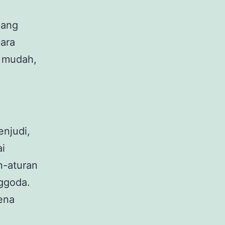
uang
cara
a mudah,
enjudi,
i
n-aturan
ggoda.
ena