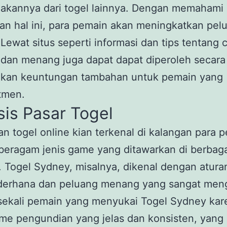
kannya dari togel lainnya. Dengan memahami
an hal ini, para pemain akan meningkatkan pel
Lewat situs seperti informasi dan tips tentang 
 dan menang juga dapat dapat diperoleh secar
kan keuntungan tambahan untuk pemain yang
tmen.
sis Pasar Togel
n togel online kian terkenal di kalangan para p
beragam jenis game yang ditawarkan di berbaga
. Togel Sydney, misalnya, dikenal dengan atura
derhana dan peluang menang yang sangat men
sekali pemain yang menyukai Togel Sydney kar
me pengundian yang jelas dan konsisten, yang