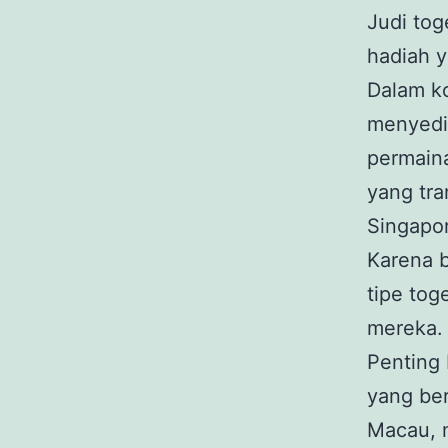
Judi to
hadiah 
Dalam ko
menyedi
permain
yang tra
Singapo
Karena b
tipe tog
mereka.
Penting 
yang ber
Macau, m