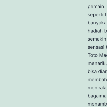
pemain. 
seperti 
banyaka
hadiah b
semakin
sensasi 
Toto Ma
menarik,
bisa dia
membahas
mencakup
bagaima
menamba