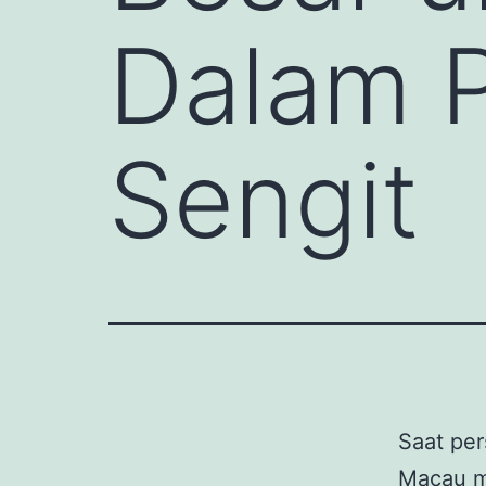
Dalam 
Sengit
Saat per
Macau mu