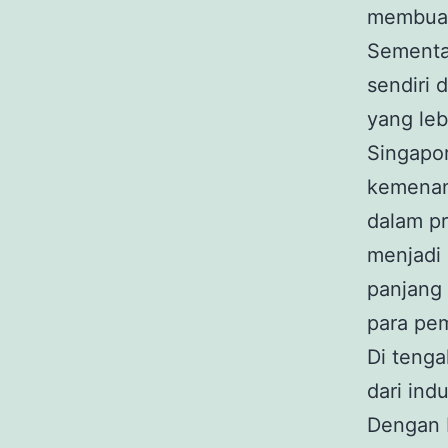
membuat
Sementar
sendiri 
yang le
Singapo
kemenan
dalam p
menjadi 
panjang 
para pe
Di teng
dari ind
Dengan 