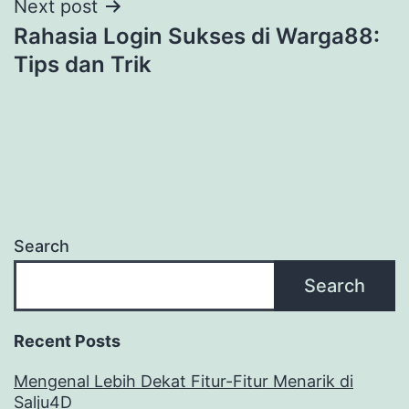
Next post
Rahasia Login Sukses di Warga88:
Tips dan Trik
Search
Search
Recent Posts
Mengenal Lebih Dekat Fitur-Fitur Menarik di
Salju4D