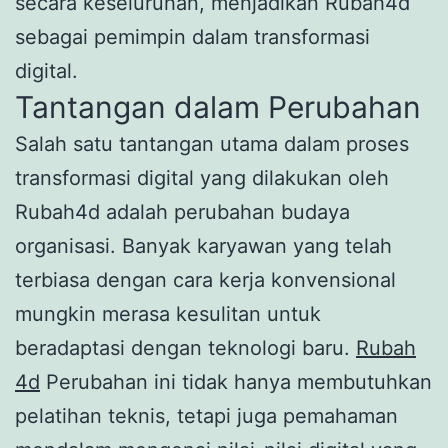
secara keseluruhan, menjadikan Rubah4d
sebagai pemimpin dalam transformasi
digital.
Tantangan dalam Perubahan
Salah satu tantangan utama dalam proses
transformasi digital yang dilakukan oleh
Rubah4d adalah perubahan budaya
organisasi. Banyak karyawan yang telah
terbiasa dengan cara kerja konvensional
mungkin merasa kesulitan untuk
beradaptasi dengan teknologi baru.
Rubah
4d
Perubahan ini tidak hanya membutuhkan
pelatihan teknis, tetapi juga pemahaman