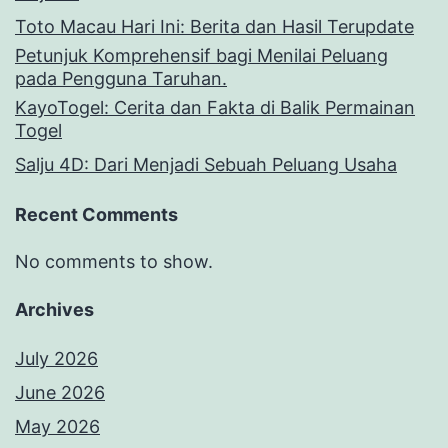
Toto Macau Hari Ini: Berita dan Hasil Terupdate
Petunjuk Komprehensif bagi Menilai Peluang
pada Pengguna Taruhan.
KayoTogel: Cerita dan Fakta di Balik Permainan
Togel
Salju 4D: Dari Menjadi Sebuah Peluang Usaha
Recent Comments
No comments to show.
Archives
July 2026
June 2026
May 2026