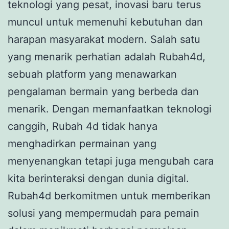
teknologi yang pesat, inovasi baru terus
muncul untuk memenuhi kebutuhan dan
harapan masyarakat modern. Salah satu
yang menarik perhatian adalah Rubah4d,
sebuah platform yang menawarkan
pengalaman bermain yang berbeda dan
menarik. Dengan memanfaatkan teknologi
canggih, Rubah 4d tidak hanya
menghadirkan permainan yang
menyenangkan tetapi juga mengubah cara
kita berinteraksi dengan dunia digital.
Rubah4d berkomitmen untuk memberikan
solusi yang mempermudah para pemain