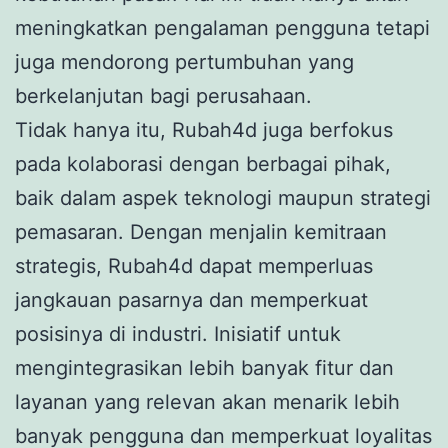
meningkatkan pengalaman pengguna tetapi
juga mendorong pertumbuhan yang
berkelanjutan bagi perusahaan.
Tidak hanya itu, Rubah4d juga berfokus
pada kolaborasi dengan berbagai pihak,
baik dalam aspek teknologi maupun strategi
pemasaran. Dengan menjalin kemitraan
strategis, Rubah4d dapat memperluas
jangkauan pasarnya dan memperkuat
posisinya di industri. Inisiatif untuk
mengintegrasikan lebih banyak fitur dan
layanan yang relevan akan menarik lebih
banyak pengguna dan memperkuat loyalitas