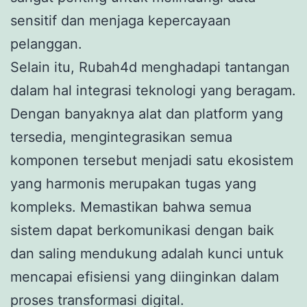
sensitif dan menjaga kepercayaan
pelanggan.
Selain itu, Rubah4d menghadapi tantangan
dalam hal integrasi teknologi yang beragam.
Dengan banyaknya alat dan platform yang
tersedia, mengintegrasikan semua
komponen tersebut menjadi satu ekosistem
yang harmonis merupakan tugas yang
kompleks. Memastikan bahwa semua
sistem dapat berkomunikasi dengan baik
dan saling mendukung adalah kunci untuk
mencapai efisiensi yang diinginkan dalam
proses transformasi digital.