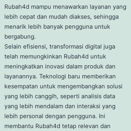
Rubah4d mampu menawarkan layanan yang
lebih cepat dan mudah diakses, sehingga
menarik lebih banyak pengguna untuk
bergabung.
Selain efisiensi, transformasi digital juga
telah memungkinkan Rubah4d untuk
meningkatkan inovasi dalam produk dan
layanannya. Teknologi baru memberikan
kesempatan untuk mengembangkan solusi
yang lebih canggih, seperti analisis data
yang lebih mendalam dan interaksi yang
lebih personal dengan pengguna. Ini
membantu Rubah4d tetap relevan dan