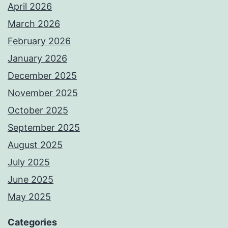
April 2026
March 2026
February 2026
January 2026
December 2025
November 2025
October 2025
September 2025
August 2025
July 2025
June 2025
May 2025
Categories