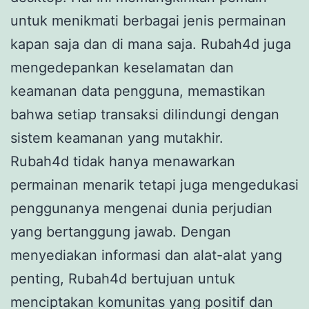
untuk menikmati berbagai jenis permainan
kapan saja dan di mana saja. Rubah4d juga
mengedepankan keselamatan dan
keamanan data pengguna, memastikan
bahwa setiap transaksi dilindungi dengan
sistem keamanan yang mutakhir.
Rubah4d tidak hanya menawarkan
permainan menarik tetapi juga mengedukasi
penggunanya mengenai dunia perjudian
yang bertanggung jawab. Dengan
menyediakan informasi dan alat-alat yang
penting, Rubah4d bertujuan untuk
menciptakan komunitas yang positif dan