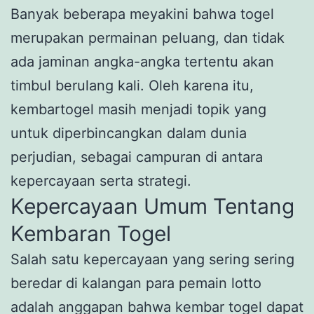
Banyak beberapa meyakini bahwa togel
merupakan permainan peluang, dan tidak
ada jaminan angka-angka tertentu akan
timbul berulang kali. Oleh karena itu,
kembartogel masih menjadi topik yang
untuk diperbincangkan dalam dunia
perjudian, sebagai campuran di antara
kepercayaan serta strategi.
Kepercayaan Umum Tentang
Kembaran Togel
Salah satu kepercayaan yang sering sering
beredar di kalangan para pemain lotto
adalah anggapan bahwa kembar togel dapat