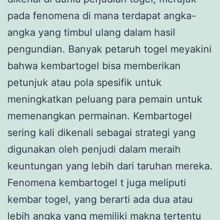
pada fenomena di mana terdapat angka-
angka yang timbul ulang dalam hasil
pengundian. Banyak petaruh togel meyakini
bahwa kembartogel bisa memberikan
petunjuk atau pola spesifik untuk
meningkatkan peluang para pemain untuk
memenangkan permainan. Kembartogel
sering kali dikenali sebagai strategi yang
digunakan oleh penjudi dalam meraih
keuntungan yang lebih dari taruhan mereka.
Fenomena kembartogel t juga meliputi
kembar togel, yang berarti ada dua atau
lebih angka yang memiliki makna tertentu