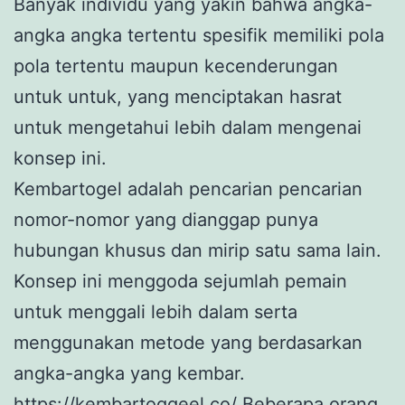
Banyak individu yang yakin bahwa angka-
angka angka tertentu spesifik memiliki pola
pola tertentu maupun kecenderungan
untuk untuk, yang menciptakan hasrat
untuk mengetahui lebih dalam mengenai
konsep ini.
Kembartogel adalah pencarian pencarian
nomor-nomor yang dianggap punya
hubungan khusus dan mirip satu sama lain.
Konsep ini menggoda sejumlah pemain
untuk menggali lebih dalam serta
menggunakan metode yang berdasarkan
angka-angka yang kembar.
https://kembartoggeel.co/
Beberapa orang