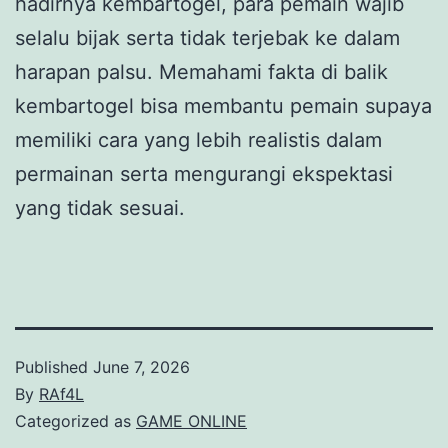
hadirnya kembartogel, para pemain wajib
selalu bijak serta tidak terjebak ke dalam
harapan palsu. Memahami fakta di balik
kembartogel bisa membantu pemain supaya
memiliki cara yang lebih realistis dalam
permainan serta mengurangi ekspektasi
yang tidak sesuai.
Published
June 7, 2026
By
RAf4L
Categorized as
GAME ONLINE