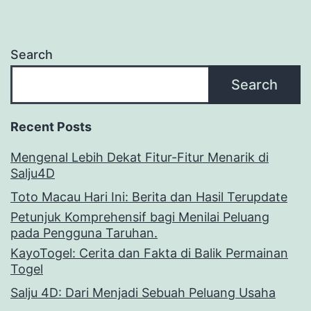
Search
Search
Recent Posts
Mengenal Lebih Dekat Fitur-Fitur Menarik di
Salju4D
Toto Macau Hari Ini: Berita dan Hasil Terupdate
Petunjuk Komprehensif bagi Menilai Peluang
pada Pengguna Taruhan.
KayoTogel: Cerita dan Fakta di Balik Permainan
Togel
Salju 4D: Dari Menjadi Sebuah Peluang Usaha