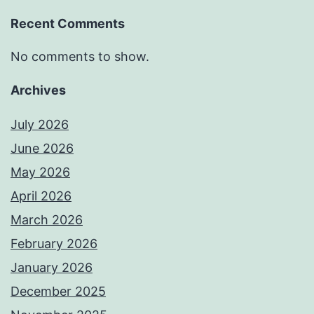
Recent Comments
No comments to show.
Archives
July 2026
June 2026
May 2026
April 2026
March 2026
February 2026
January 2026
December 2025