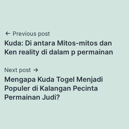
Post
Previous post
Kuda: Di antara Mitos-mitos dan
navigation
Ken reality di dalam p permainan
Next post
Mengapa Kuda Togel Menjadi
Populer di Kalangan Pecinta
Permainan Judi?