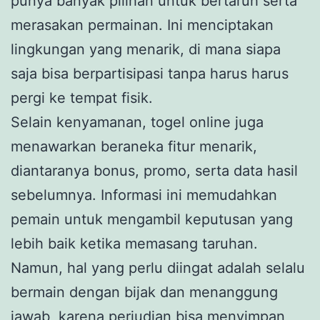
punya banyak pilihan untuk bertaruh serta
merasakan permainan. Ini menciptakan
lingkungan yang menarik, di mana siapa
saja bisa berpartisipasi tanpa harus harus
pergi ke tempat fisik.
Selain kenyamanan, togel online juga
menawarkan beraneka fitur menarik,
diantaranya bonus, promo, serta data hasil
sebelumnya. Informasi ini memudahkan
pemain untuk mengambil keputusan yang
lebih baik ketika memasang taruhan.
Namun, hal yang perlu diingat adalah selalu
bermain dengan bijak dan menanggung
jawab, karena perjudian bisa menyimpan