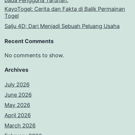
pada Pengguna Taruhan.
KayoTogel: Cerita dan Fakta di Balik Permainan
Togel
Salju 4D: Dari Menjadi Sebuah Peluang Usaha
Recent Comments
No comments to show.
Archives
July 2026
June 2026
May 2026
April 2026
March 2026