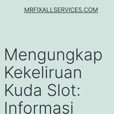
Skip
MRFIXALLSERVICES.COM
to
content
Mengungkap
Kekeliruan
Kuda Slot:
Informasi