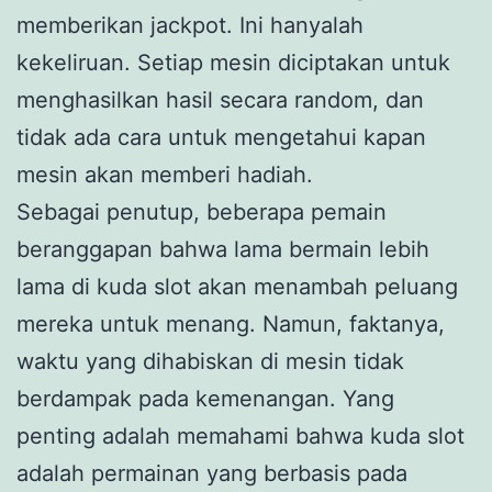
memberikan jackpot. Ini hanyalah
kekeliruan. Setiap mesin diciptakan untuk
menghasilkan hasil secara random, dan
tidak ada cara untuk mengetahui kapan
mesin akan memberi hadiah.
Sebagai penutup, beberapa pemain
beranggapan bahwa lama bermain lebih
lama di kuda slot akan menambah peluang
mereka untuk menang. Namun, faktanya,
waktu yang dihabiskan di mesin tidak
berdampak pada kemenangan. Yang
penting adalah memahami bahwa kuda slot
adalah permainan yang berbasis pada