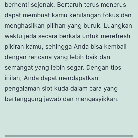
berhenti sejenak. Bertaruh terus menerus
dapat membuat kamu kehilangan fokus dan
menghasilkan pilihan yang buruk. Luangkan
waktu jeda secara berkala untuk merefresh
pikiran kamu, sehingga Anda bisa kembali
dengan rencana yang lebih baik dan
semangat yang lebih segar. Dengan tips
inilah, Anda dapat mendapatkan
pengalaman slot kuda dalam cara yang
bertanggung jawab dan mengasyikkan.