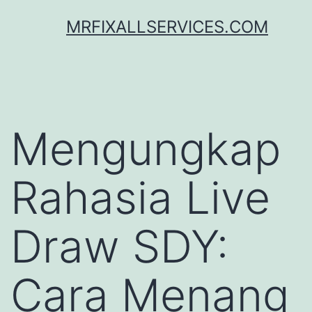
Skip
MRFIXALLSERVICES.COM
to
content
Mengungkap
Rahasia Live
Draw SDY:
Cara Menang