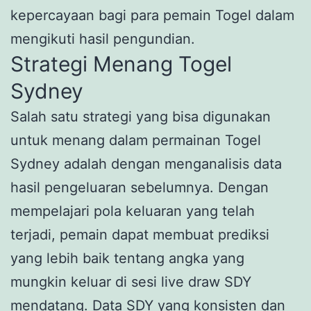
kepercayaan bagi para pemain Togel dalam
mengikuti hasil pengundian.
Strategi Menang Togel
Sydney
Salah satu strategi yang bisa digunakan
untuk menang dalam permainan Togel
Sydney adalah dengan menganalisis data
hasil pengeluaran sebelumnya. Dengan
mempelajari pola keluaran yang telah
terjadi, pemain dapat membuat prediksi
yang lebih baik tentang angka yang
mungkin keluar di sesi live draw SDY
mendatang. Data SDY yang konsisten dan