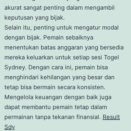
akurat sangat penting dalam mengambil
keputusan yang bijak.
Selain itu, penting untuk mengatur modal
dengan bijak. Pemain sebaiknya
menentukan batas anggaran yang bersedia
mereka keluarkan untuk setiap sesi Togel
Sydney. Dengan cara ini, pemain bisa
menghindari kehilangan yang besar dan
tetap bisa bermain secara konsisten.
Mengelola keuangan dengan baik juga
dapat membantu pemain tetap dalam
permainan tanpa tekanan finansial.
Result
Sdy