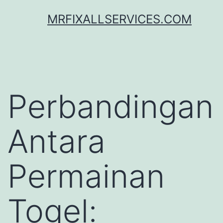
Skip
MRFIXALLSERVICES.COM
to
content
Perbandingan
Antara
Permainan
Togel: