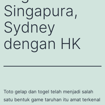
Singapura,
Sydney
dengan HK
Toto gelap dan togel telah menjadi salah
satu bentuk game taruhan itu amat terkenal