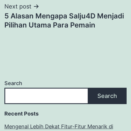
Next post
5 Alasan Mengapa Salju4D Menjadi
Pilihan Utama Para Pemain
Search
Search
Recent Posts
Mengenal Lebih Dekat Fitur-Fitur Menarik di