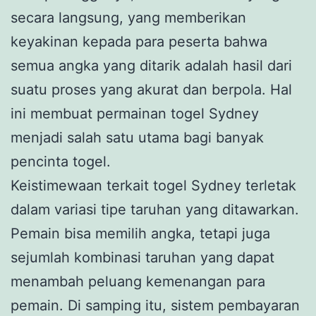
secara langsung, yang memberikan
keyakinan kepada para peserta bahwa
semua angka yang ditarik adalah hasil dari
suatu proses yang akurat dan berpola. Hal
ini membuat permainan togel Sydney
menjadi salah satu utama bagi banyak
pencinta togel.
Keistimewaan terkait togel Sydney terletak
dalam variasi tipe taruhan yang ditawarkan.
Pemain bisa memilih angka, tetapi juga
sejumlah kombinasi taruhan yang dapat
menambah peluang kemenangan para
pemain. Di samping itu, sistem pembayaran