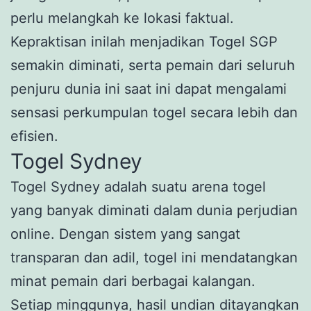
perlu melangkah ke lokasi faktual.
Kepraktisan inilah menjadikan Togel SGP
semakin diminati, serta pemain dari seluruh
penjuru dunia ini saat ini dapat mengalami
sensasi perkumpulan togel secara lebih dan
efisien.
Togel Sydney
Togel Sydney adalah suatu arena togel
yang banyak diminati dalam dunia perjudian
online. Dengan sistem yang sangat
transparan dan adil, togel ini mendatangkan
minat pemain dari berbagai kalangan.
Setiap minggunya, hasil undian ditayangkan