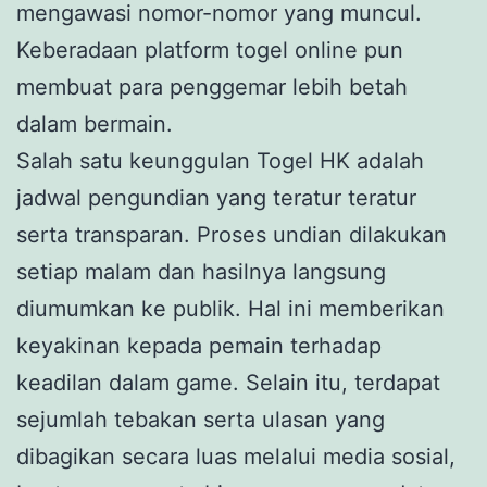
mengawasi nomor-nomor yang muncul.
Keberadaan platform togel online pun
membuat para penggemar lebih betah
dalam bermain.
Salah satu keunggulan Togel HK adalah
jadwal pengundian yang teratur teratur
serta transparan. Proses undian dilakukan
setiap malam dan hasilnya langsung
diumumkan ke publik. Hal ini memberikan
keyakinan kepada pemain terhadap
keadilan dalam game. Selain itu, terdapat
sejumlah tebakan serta ulasan yang
dibagikan secara luas melalui media sosial,