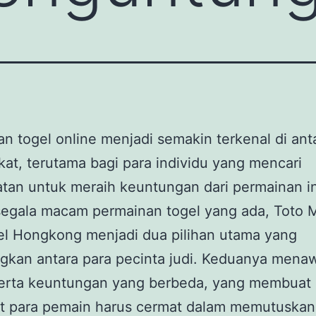
n togel online menjadi semakin terkenal di ant
at, terutama bagi para individu yang mencari
an untuk meraih keuntungan dari permainan in
segala macam permainan togel yang ada, Toto 
el Hongkong menjadi dua pilihan utama yang
gkan antara para pecinta judi. Keduanya mena
serta keuntungan yang berbeda, yang membuat
 para pemain harus cermat dalam memutuskan