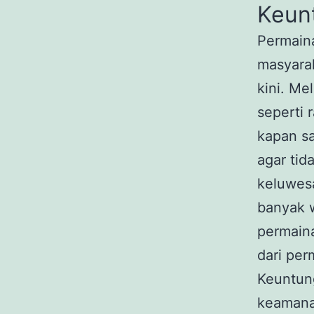
Keun
Permaina
masyara
kini. Me
seperti 
kapan sa
agar tid
keluwesa
banyak w
permain
dari per
Keuntung
keamana