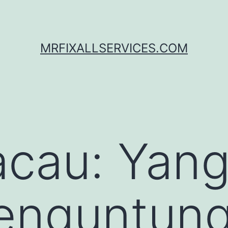
MRFIXALLSERVICES.COM
acau: Yan
menguntun