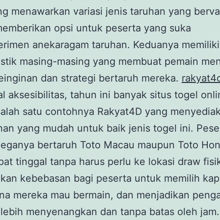
 menawarkan variasi jenis taruhan yang bervar
memberikan opsi untuk peserta yang suka
erimen anekaragam taruhan. Keduanya memiliki
ristik masing-masing yang membuat pemain me
einginan dan strategi bertaruh mereka.
rakyat4
l aksesibilitas, tahun ini banyak situs togel onl
 salah satu contohnya Rakyat4D yang menyedia
n yang mudah untuk baik jenis togel ini. Pese
leganya bertaruh Toto Macau maupun Toto Ho
pat tinggal tanpa harus perlu ke lokasi draw fisik
kan kebebasan bagi peserta untuk memilih ka
na mereka mau bermain, dan menjadikan peng
 lebih menyenangkan dan tanpa batas oleh jam.