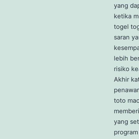
yang da
ketika m
togel to
saran ya
kesempa
lebih be
risiko k
Akhir ka
penawar
toto mac
memberik
yang set
program 