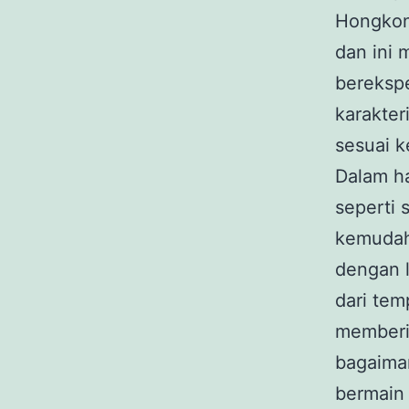
Hongkong
dan ini 
bereksp
karakte
sesuai k
Dalam ha
seperti
kemudaha
dengan 
dari tem
memberi
bagaima
bermain