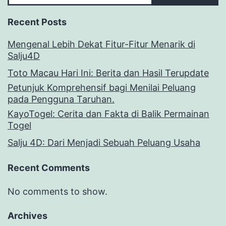
Recent Posts
Mengenal Lebih Dekat Fitur-Fitur Menarik di
Salju4D
Toto Macau Hari Ini: Berita dan Hasil Terupdate
Petunjuk Komprehensif bagi Menilai Peluang
pada Pengguna Taruhan.
KayoTogel: Cerita dan Fakta di Balik Permainan
Togel
Salju 4D: Dari Menjadi Sebuah Peluang Usaha
Recent Comments
No comments to show.
Archives