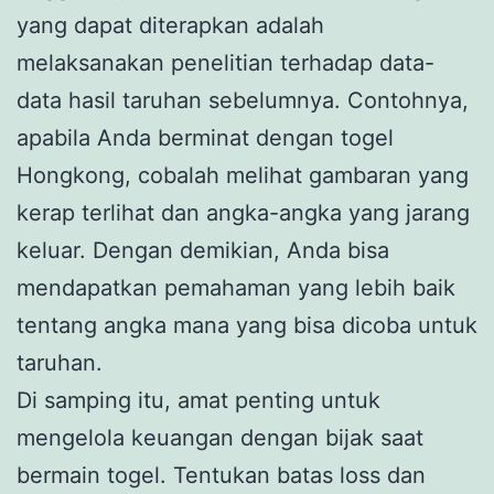
yang dapat diterapkan adalah
melaksanakan penelitian terhadap data-
data hasil taruhan sebelumnya. Contohnya,
apabila Anda berminat dengan togel
Hongkong, cobalah melihat gambaran yang
kerap terlihat dan angka-angka yang jarang
keluar. Dengan demikian, Anda bisa
mendapatkan pemahaman yang lebih baik
tentang angka mana yang bisa dicoba untuk
taruhan.
Di samping itu, amat penting untuk
mengelola keuangan dengan bijak saat
bermain togel. Tentukan batas loss dan