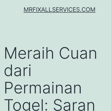
Skip
MRFIXALLSERVICES.COM
to
content
Meraih Cuan
dari
Permainan
Togel: Saran