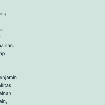
ang
us
mi
mainan.
iap
menjamin
litas
ainan
ain,