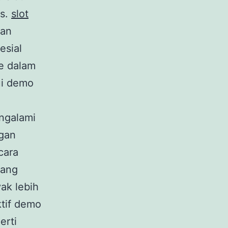
ys.
slot
dan
esial
ke dalam
ui demo
ngalami
ngan
cara
uang
yak lebih
tif demo
erti