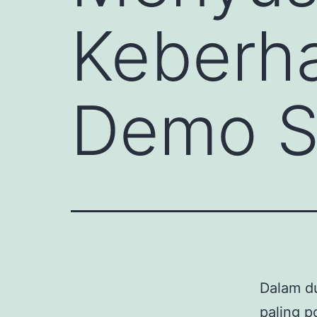
Keberha
Demo S
Dalam du
paling p