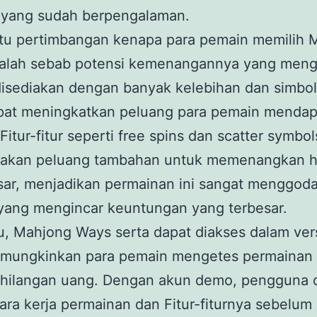
yang sudah berpengalaman.
atu pertimbangan kenapa para pemain memilih 
alah sebab potensi kemenangannya yang meng
 disediakan dengan banyak kelebihan dan simbo
pat meningkatkan peluang para pemain menda
 Fitur-fitur seperti free spins dan scatter symbol
akan peluang tambahan untuk memenangkan h
ar, menjadikan permainan ini sangat menggoda
yang mengincar keuntungan yang terbesar.
tu, Mahjong Ways serta dapat diakses dalam ve
mungkinkan para pemain mengetes permainan 
ehilangan uang. Dengan akun demo, pengguna 
cara kerja permainan dan Fitur-fiturnya sebelu