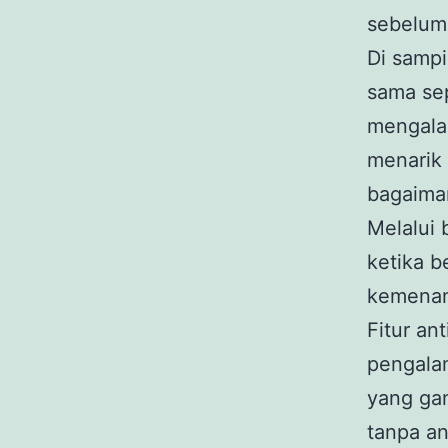
sebelum
Di sampi
sama sep
mengalam
menarik
bagaiman
Melalui 
ketika b
kemenan
Fitur an
pengalam
yang ga
tanpa an