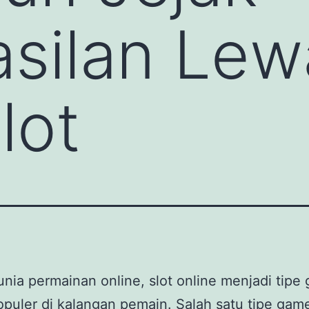
silan Lew
lot
nia permainan online, slot online menjadi tipe
opuler di kalangan pemain. Salah satu tipe game