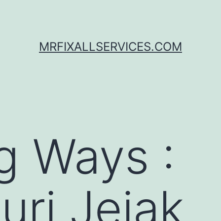
MRFIXALLSERVICES.COM
g Ways :
ri Jejak