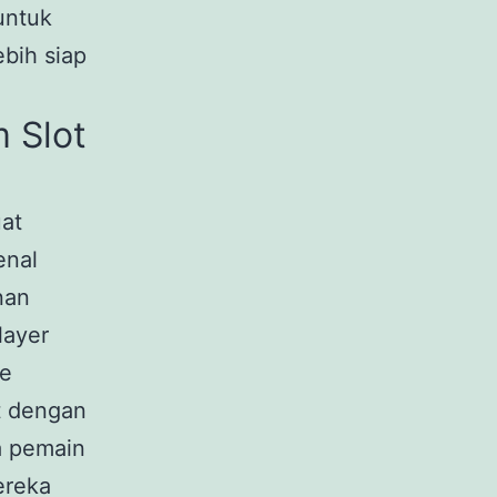
untuk
ebih siap
m Slot
at
enal
nan
layer
e
ot dengan
a pemain
ereka