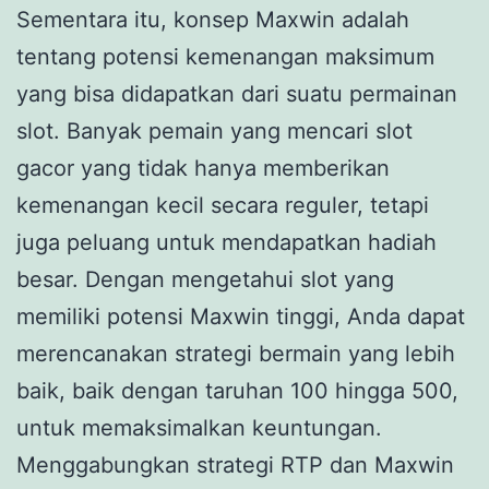
Sementara itu, konsep Maxwin adalah
tentang potensi kemenangan maksimum
yang bisa didapatkan dari suatu permainan
slot. Banyak pemain yang mencari slot
gacor yang tidak hanya memberikan
kemenangan kecil secara reguler, tetapi
juga peluang untuk mendapatkan hadiah
besar. Dengan mengetahui slot yang
memiliki potensi Maxwin tinggi, Anda dapat
merencanakan strategi bermain yang lebih
baik, baik dengan taruhan 100 hingga 500,
untuk memaksimalkan keuntungan.
Menggabungkan strategi RTP dan Maxwin