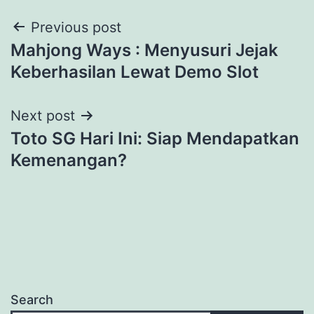
Post
Previous post
Mahjong Ways : Menyusuri Jejak
navigation
Keberhasilan Lewat Demo Slot
Next post
Toto SG Hari Ini: Siap Mendapatkan
Kemenangan?
Search