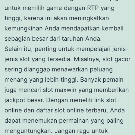
untuk memilih game dengan RTP yang
tinggi, karena ini akan meningkatkan
kemungkinan Anda mendapatkan kembali
sebagian besar dari taruhan Anda.
Selain itu, penting untuk mempelajari jenis-
jenis slot yang tersedia. Misalnya, slot gacor
sering dianggap menawarkan peluang
menang yang lebih tinggi. Banyak pemain
juga mencari slot maxwin yang memberikan
jackpot besar. Dengan meneliti link slot
online dan daftar slot online terbaru, Anda
dapat menemukan permainan yang paling
menguntungkan. Jangan ragu untuk