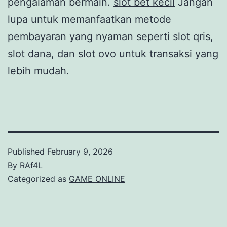
pengalaman bermain.
slot bet kecil
Jangan
lupa untuk memanfaatkan metode
pembayaran yang nyaman seperti slot qris,
slot dana, dan slot ovo untuk transaksi yang
lebih mudah.
Published
February 9, 2026
By
RAf4L
Categorized as
GAME ONLINE