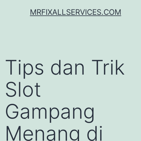
Skip
MRFIXALLSERVICES.COM
to
content
Tips dan Trik
Slot
Gampang
Menang di