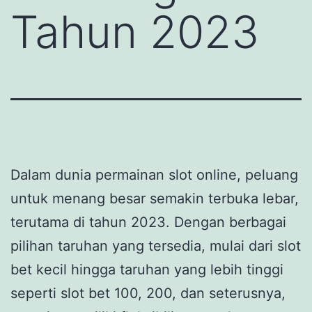
Tahun 2023
Dalam dunia permainan slot online, peluang
untuk menang besar semakin terbuka lebar,
terutama di tahun 2023. Dengan berbagai
pilihan taruhan yang tersedia, mulai dari slot
bet kecil hingga taruhan yang lebih tinggi
seperti slot bet 100, 200, dan seterusnya,